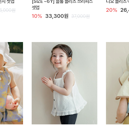
라운지 셋업
[SIZE ~6Y] 블룸 플리츠 쓰리피스
디오 플리츠 
셋업
20%
26
6,000원
10%
33,300원
37,000원