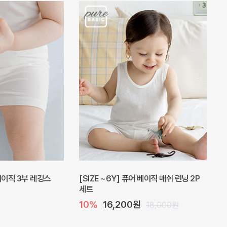
 베이직 3부 레깅스
[SIZE ~6Y] 퓨어 베이직 매쉬 런닝 2P
세트
10%
16,200원
18,000원