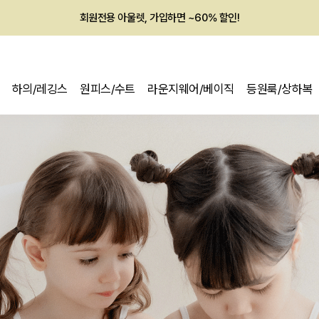
회원전용 아울렛, 가입하면 ~60% 할인!
멤버십 최대 28,000원 혜택
하의/레깅스
원피스/수트
라운지웨어/베이직
등원룩/상하복