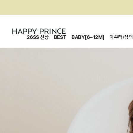
26SS 신상
BEST
BABY[6~12M]
아우터/상의