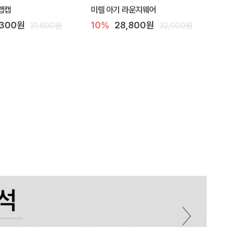
랩캡
미렐 아기 라운지웨어
,300원
10%
28,800원
31,600원
32,000원