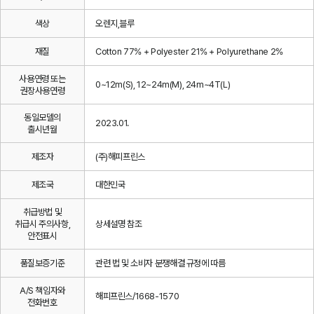
색상
오렌지,블루
재질
Cotton 77% + Polyester 21% + Polyurethane 2%
사용연령 또는
0~12m(S), 12~24m(M), 24m~4T(L)
권장사용연령
동일모델의
2023.01.
출시년월
제조자
(주)해피프린스
제조국
대한민국
취급방법 및
취급시 주의사항,
상세설명 참조
안전표시
품질보증기준
관련 법 및 소비자 분쟁해결 규정에 따름
A/S 책임자와
해피프린스/1668-1570
전화번호