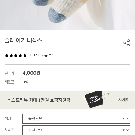
줄리 아기 니삭스
387개 리뷰 보기
4,000원
판매가
적립금
1%
색상
사이즈