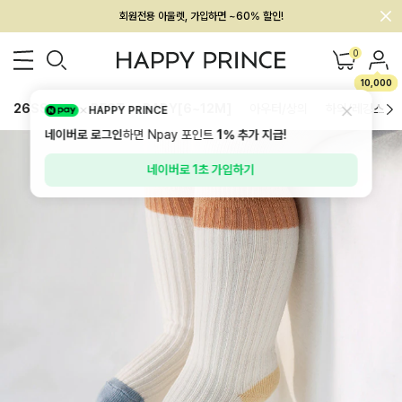
회원전용 아울렛, 가입하면 ~60% 할인!
멤버십 최대 28,000원 혜택
0
10,000
26SS 신상
BEST
BABY[6~12M]
아우터/상의
하의/레깅스
HAPPY PRINCE
네이버로 로그인
하면 Npay 포인트
1%
추가 지급!
네이버로 1초 가입하기