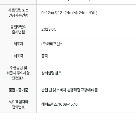
사용연령 또는
0~12m(S),12~24m(M),24m~4Y(L)
권장사용연령
동일모델의
2023.01.
출시년월
제조자
(주)해피프린스
제조국
중국
취급방법 및
취급시 주의사항,
상세설명 참조
안전표시
품질보증기준
관련 법 및 소비자 분쟁해결 규정에 따름
A/S 책임자와
해피프린스/1668-1570
전화번호