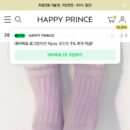
회원전용 아울렛, 가입하면 ~60% 할인!
멤버십 최대 28,000원 혜택
0
10,000
26SS 신상
BEST
BABY[6~12M]
아우터/상의
하의/레깅스
HAPPY PRINCE
네이버로 로그인
하면 Npay 포인트
1%
추가 지급!
네이버로 1초 가입하기