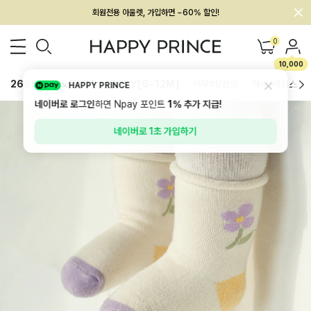
회원전용 아울렛, 가입하면 ~60% 할인!
멤버십 최대 28,000원 혜택
0
10,000
26SS 신상
BEST
BABY[6~12M]
아우터/상의
하의/레깅스
HAPPY PRINCE
네이버로 로그인
하면 Npay 포인트
1%
추가 지급!
네이버로 1초 가입하기