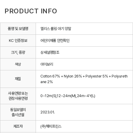
PRODUCT INFO
품명 및 모델명
엘리스 롤링 아기 양말
KC 인증정보
어린이제품 안전확인
크기, 중량
상세설명참조
색상
아이보리
Cotton 67% + Nylon 26% + Polyester 5% + Polyureth
재질
ane 2%
사용연령 또는
0~12m(S),12~24m(M),24m~4Y(L)
권장사용연령
동일모델의
2023.01.
출시년월
제조자
(주)해피프린스