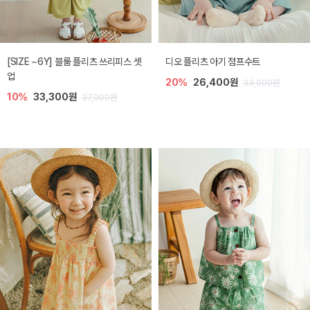
[SIZE ~6Y] 블룸 플리츠 쓰리피스 셋
디오 플리츠 아기 점프수트
업
20%
26,400원
33,000원
10%
33,300원
37,000원