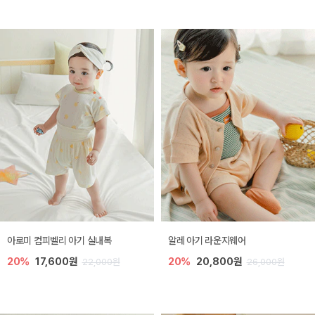
아로미 컴피벨리 아기 실내복
알레 아기 라운지웨어
20%
17,600원
20%
20,800원
22,000원
26,000원