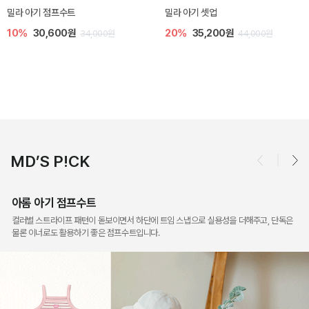
토닉 아기 민소매 티셔츠
베티 니트 아기 민소매 티셔츠
20%
11,200원
10%
24,300원
14,000원
27,000원
MD’S P!CK
아롬 아기 점프수트
컬러별 스트라이프 패턴이 돋보이면서 하단에 트임 스냅으로 실용성을 더해주고, 단독은
물론 이너로도 활용하기 좋은 점프수트입니다.