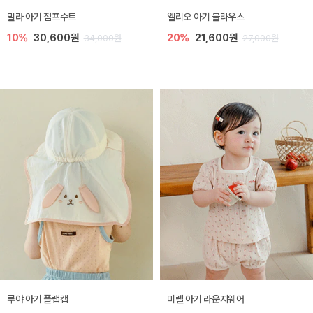
밀라 아기 점프수트
엘리오 아기 블라우스
10%
30,600원
20%
21,600원
34,000원
27,000원
루야 아기 플랩캡
미렐 아기 라운지웨어