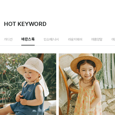
HOT KEYWORD
민소매/나시
가디건
바캉스룩
라운지웨어
여름양말
여