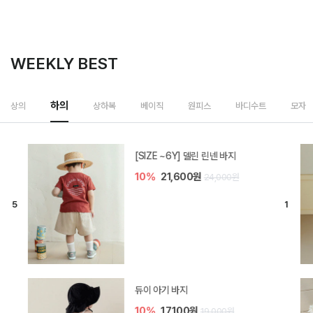
WEEKLY BEST
하의
상의
상하복
베이직
원피스
바디수트
모자
[SIZE ~6Y] 델린 린넨 바지
10%
21,600원
24,000원
듀이 아기 바지
10%
17,100원
19,000원