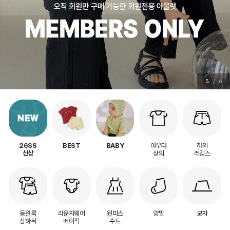
5
/
6
아우터
하의
26SS
BEST
BABY
상의
레깅스
신상
등원룩
라운지웨어
원피스
양말
모자
상하복
베이직
수트