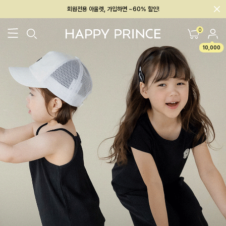
회원전용 아울렛, 가입하면 ~60% 할인!
멤버십 최대 28,000원 혜택
0
10,000
26SS 신상
BEST
BABY[6~12M]
아우터/상의
하의/레깅스