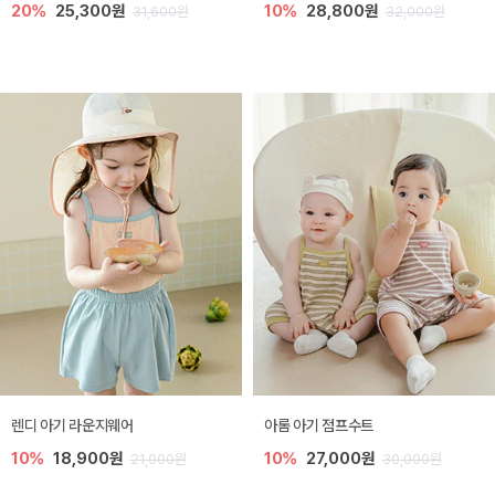
20%
25,300원
10%
28,800원
31,600원
32,000원
렌디 아기 라운지웨어
아롬 아기 점프수트
10%
18,900원
10%
27,000원
21,000원
30,000원