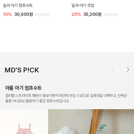
토닉 아기 민소매 티셔츠
베티 니트 아기 민소매 티셔츠
20%
11,200원
10%
24,300원
14,000원
27,000원
MD’S P!CK
아롬 아기 점프수트
컬러별 스트라이프 패턴이 돋보이면서 하단에 트임 스냅으로 실용성을 더해주고, 단독은
물론 이너로도 활용하기 좋은 점프수트입니다.