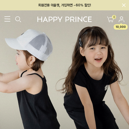
회원전용 아울렛, 가입하면 ~60% 할인!
멤버십 최대 28,000원 혜택
0
10,000
26SS 신상
BEST
BABY[6~12M]
아우터/상의
하의/레깅스