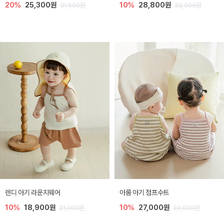
20%
25,300원
10%
28,800원
31,600원
32,000원
렌디 아기 라운지웨어
아롬 아기 점프수트
10%
18,900원
10%
27,000원
21,000원
30,000원