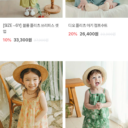
[SIZE ~6Y] 블룸 플리츠 쓰리피스 셋
디오 플리츠 아기 점프수트
업
20%
26,400원
33,000원
10%
33,300원
37,000원