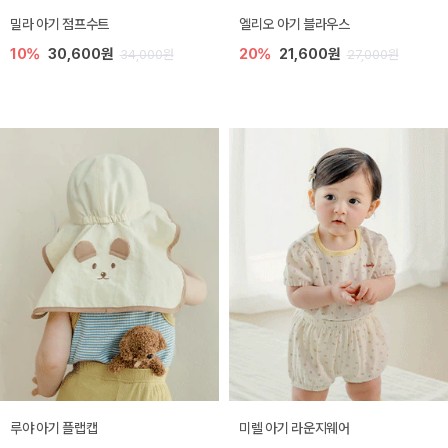
밀라 아기 점프수트
엘리오 아기 블라우스
10%
30,600원
20%
21,600원
34,000원
27,000원
루야 아기 플랩캡
미렐 아기 라운지웨어