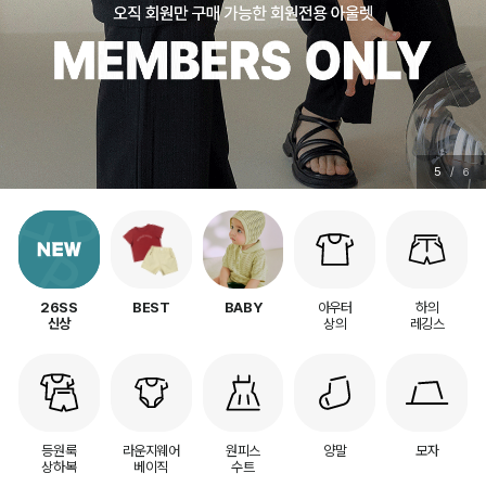
5
/
6
아우터
하의
26SS
BEST
BABY
상의
레깅스
신상
등원룩
라운지웨어
원피스
양말
모자
상하복
베이직
수트