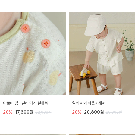
아로미 컴피벨리 아기 실내복
알레 아기 라운지웨어
20%
17,600원
20%
20,800원
22,000원
26,000원