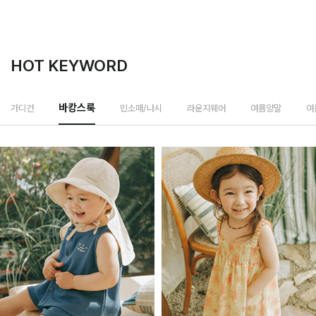
HOT KEYWORD
민소매/나시
가디건
바캉스룩
라운지웨어
여름양말
여