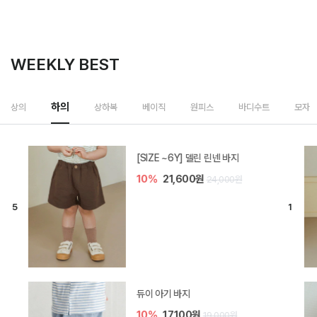
WEEKLY BEST
하의
상의
상하복
베이직
원피스
바디수트
모자
[SIZE ~6Y] 델린 린넨 바지
10%
21,600원
24,000원
듀이 아기 바지
10%
17,100원
19,000원