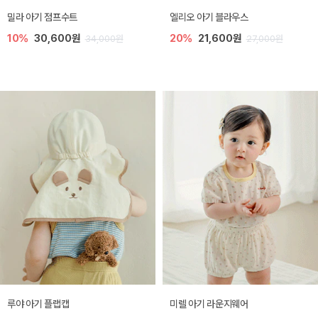
밀라 아기 점프수트
엘리오 아기 블라우스
10%
30,600원
20%
21,600원
34,000원
27,000원
루야 아기 플랩캡
미렐 아기 라운지웨어