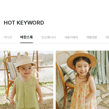
HOT KEYWORD
민소매/나시
가디건
바캉스룩
라운지웨어
여름양말
여