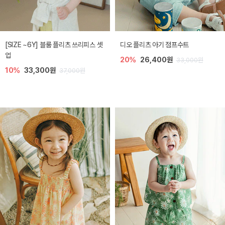
[SIZE ~6Y] 블룸 플리츠 쓰리피스 셋
디오 플리츠 아기 점프수트
업
20%
26,400원
33,000원
10%
33,300원
37,000원