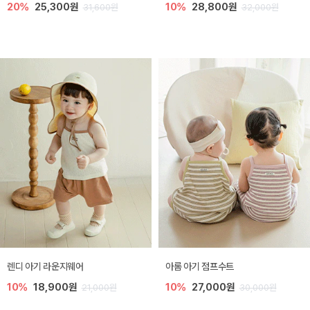
20%
25,300원
10%
28,800원
31,600원
32,000원
렌디 아기 라운지웨어
아롬 아기 점프수트
10%
18,900원
10%
27,000원
21,000원
30,000원