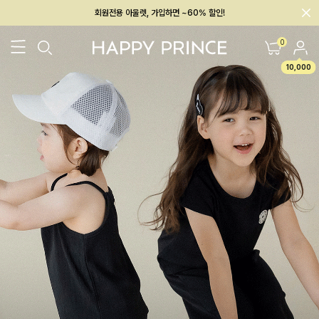
회원전용 아울렛, 가입하면 ~60% 할인!
멤버십 최대 28,000원 혜택
0
10,000
26SS 신상
BEST
BABY[6~12M]
아우터/상의
하의/레깅스