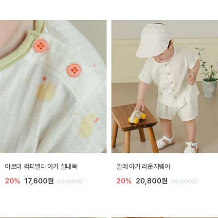
아로미 컴피벨리 아기 실내복
알레 아기 라운지웨어
20%
17,600원
20%
20,800원
22,000원
26,000원