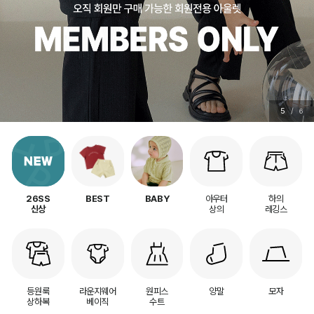
5
/
6
아우터
하의
26SS
BEST
BABY
상의
레깅스
신상
등원룩
라운지웨어
원피스
양말
모자
상하복
베이직
수트