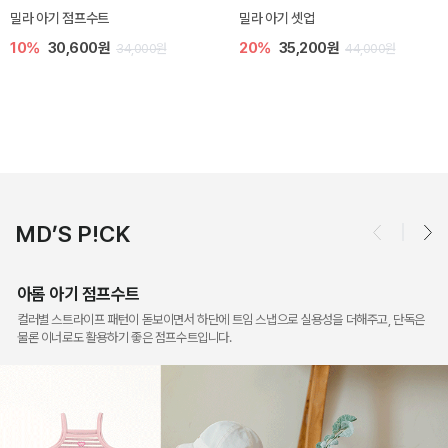
토닉 아기 민소매 티셔츠
베티 니트 아기 민소매 티셔츠
20%
11,200원
10%
24,300원
14,000원
27,000원
MD’S P!CK
아롬 아기 점프수트
컬러별 스트라이프 패턴이 돋보이면서 하단에 트임 스냅으로 실용성을 더해주고, 단독은
물론 이너로도 활용하기 좋은 점프수트입니다.