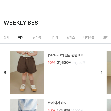
WEEKLY BEST
하의
상의
상하복
베이직
원피스
바디수트
모자
[SIZE ~6Y] 델린 린넨 바지
10%
21,600원
24,000원
듀이 아기 바지
10%
17,100원
19,000원