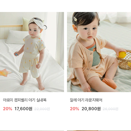
아로미 컴피벨리 아기 실내복
알레 아기 라운지웨어
20%
17,600원
20%
20,800원
22,000원
26,000원