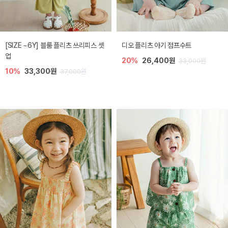
[SIZE ~6Y] 블룸 플리츠 쓰리피스 셋
디오 플리츠 아기 점프수트
업
20%
26,400원
33,000원
10%
33,300원
37,000원