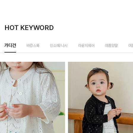
HOT KEYWORD
바캉스룩
가디건
민소매/나시
라운지웨어
여름양말
여