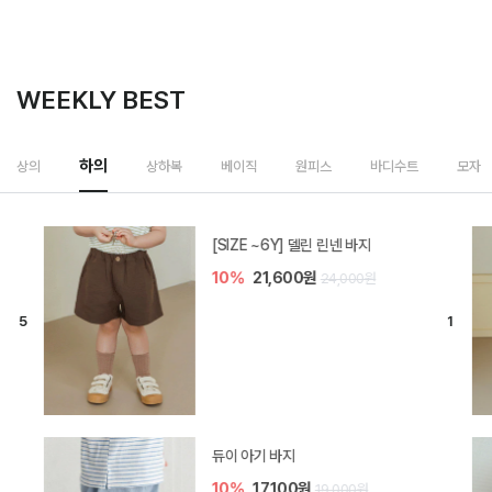
WEEKLY BEST
하의
상의
상하복
베이직
원피스
바디수트
모자
[SIZE ~6Y] 델린 린넨 바지
10%
21,600원
24,000원
듀이 아기 바지
10%
17,100원
19,000원