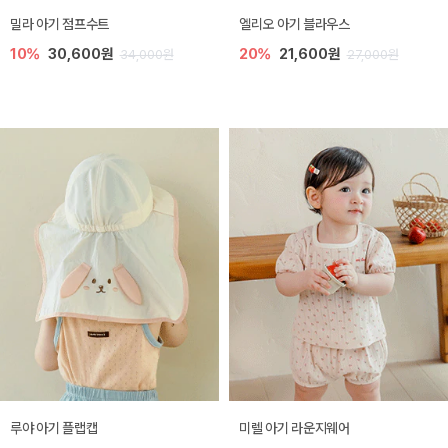
밀라 아기 점프수트
엘리오 아기 블라우스
10%
30,600원
20%
21,600원
34,000원
27,000원
루야 아기 플랩캡
미렐 아기 라운지웨어