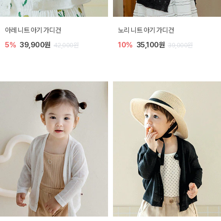
[SIZE ~6Y] 로메이 라운지 셋업
밀라 아기 원피스
10%
23,400원
20%
27,200원
26,000원
34,000원