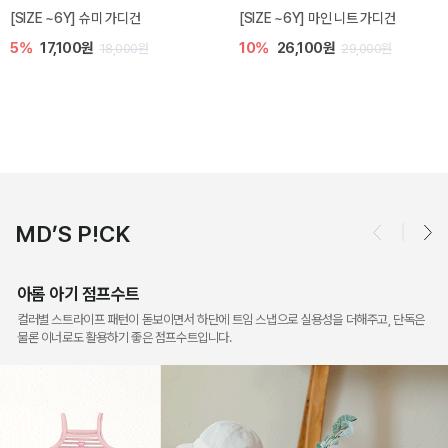
밀라 아기 점프수트
밀라 아기 셋업
10%
30,600원
20%
35,200원
34,000원
44,000원
MD’S P!CK
아롬 아기 점프수트
컬러별 스트라이프 패턴이 돋보이면서 하단에 트임 스냅으로 실용성을 더해주고, 단독은
물론 이너로도 활용하기 좋은 점프수트입니다.