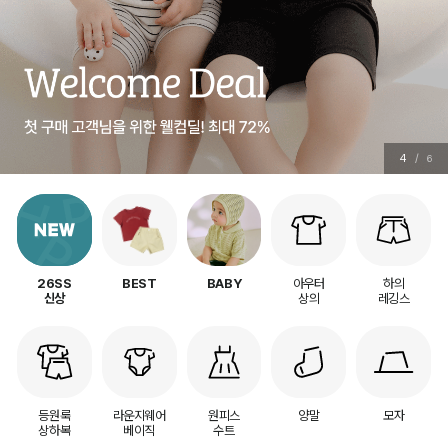
5
/
6
아우터
하의
26SS
BEST
BABY
상의
레깅스
신상
등원룩
라운지웨어
원피스
양말
모자
상하복
베이직
수트