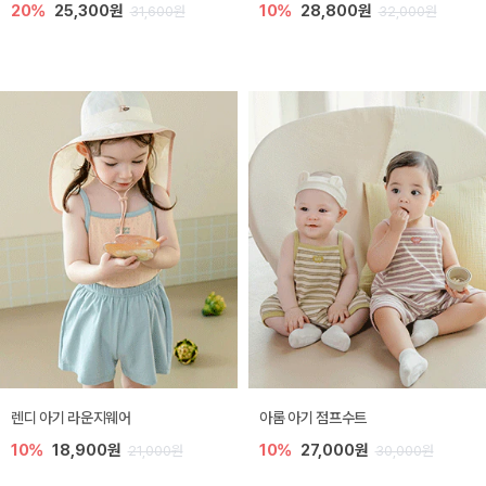
20%
25,300원
10%
28,800원
31,600원
32,000원
렌디 아기 라운지웨어
아롬 아기 점프수트
10%
18,900원
10%
27,000원
21,000원
30,000원