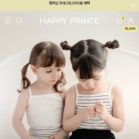
회원전용 아울렛, 가입하면 ~60% 할인!
멤버십 최대 28,000원 혜택
0
10,000
26SS 신상
BEST
BABY[6~12M]
아우터/상의
하의/레깅스