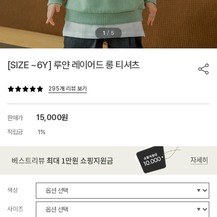
/
1
5
[SIZE ~6Y] 루얀 레이어드 롱 티셔츠
295개 리뷰 보기
15,000원
판매가
적립금
1%
색상
사이즈