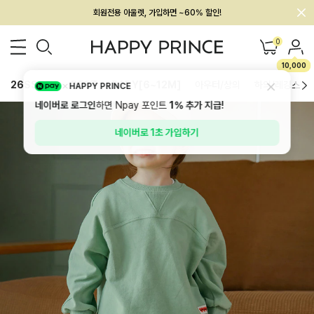
회원전용 아울렛, 가입하면 ~60% 할인!
멤버십 최대 28,000원 혜택
0
10,000
26SS 신상
BEST
BABY[6~12M]
아우터/상의
하의/레깅스
HAPPY PRINCE
네이버로 로그인
하면 Npay 포인트
1%
추가 지급!
네이버로 1초 가입하기