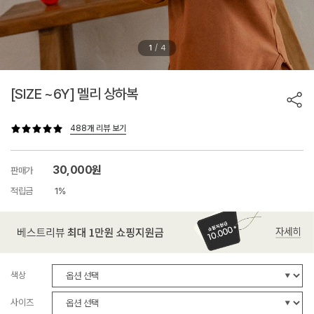
/
1
4
[SIZE ~6Y] 멜리 상하복
488개 리뷰 보기
30,000원
판매가
적립금
1%
색상
사이즈