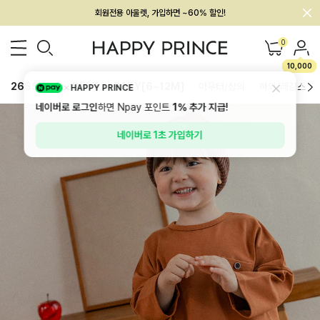
멤버십 최대 28,000원 혜택
0
10,000
26SS 신상
BEST
BABY[6~12M]
아우터/상의
하의/레깅스
HAPPY PRINCE
네이버로 로그인
하면 Npay 포인트
1%
추가 지급!
네이버로 1초 가입하기