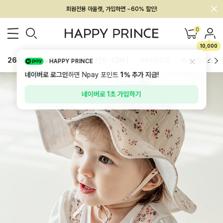
회원전용 아울렛, 가입하면 ~60% 할인!
멤버십 최대 28,000원 혜택
0
10,000
26SS 신상
BEST
BABY[6~12M]
아우터/상의
하의/레깅스
HAPPY PRINCE
네이버로 로그인
하면 Npay 포인트
1%
추가 지급!
네이버로 1초 가입하기