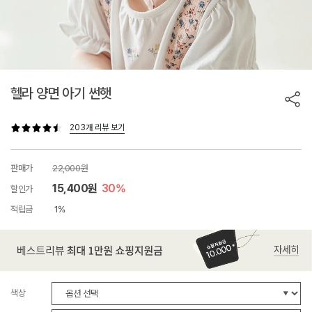
헬라 양면 아기 썬햇
203개 리뷰 보기
판매가
22,000원
15,400원
30%
할인가
적립금
1%
색상