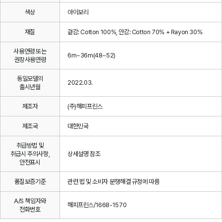
색상
아이보리
재질
겉감: Cotton 100%, 안감: Cotton 70% + Rayon 30%
사용연령 또는
6m~36m(48~52)
권장사용연령
동일모델의
2022.03.
출시년월
제조자
(주)해피프린스
제조국
대한민국
취급방법 및
취급시 주의사항,
상세설명 참조
안전표시
품질보증기준
관련 법 및 소비자 분쟁해결 규정에 따름
A/S 책임자와
해피프린스/1668-1570
전화번호