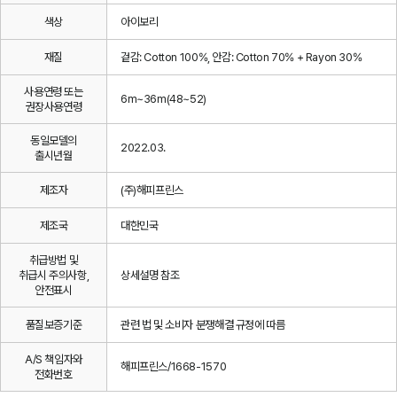
색상
아이보리
재질
겉감: Cotton 100%, 안감: Cotton 70% + Rayon 30%
사용연령 또는
6m~36m(48~52)
권장사용연령
동일모델의
2022.03.
출시년월
제조자
(주)해피프린스
제조국
대한민국
취급방법 및
취급시 주의사항,
상세설명 참조
안전표시
품질보증기준
관련 법 및 소비자 분쟁해결 규정에 따름
A/S 책임자와
해피프린스/1668-1570
전화번호