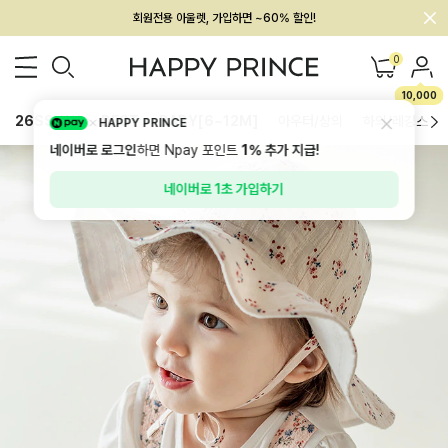
회원전용 아울렛, 가입하면 ~60% 할인!
멤버십 최대 28,000원 혜택
0
10,000
26SS 신상
BEST
BABY[6~12M]
아우터/상의
하의/레깅스
HAPPY PRINCE
네이버로 로그인
하면 Npay 포인트
1%
추가 지급!
네이버로 1초 가입하기