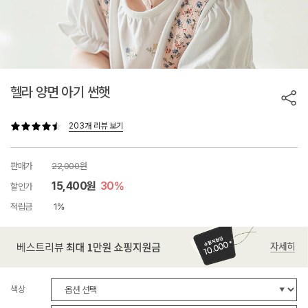
헬라 양면 아기 썬햇
203개 리뷰 보기
판매가
22,000원
15,400원
30%
할인가
적립금
1%
색상