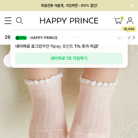
회원전용 아울렛, 가입하면 ~60% 할인!
멤버십 최대 28,000원 혜택
0
10,000
26SS 신상
BEST
BABY[6~12M]
아우터/상의
하의/레깅스
HAPPY PRINCE
네이버로 로그인
하면 Npay 포인트
1%
추가 지급!
네이버로 1초 가입하기