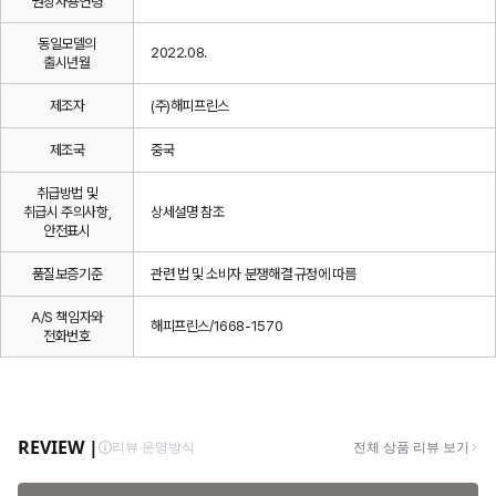
권장사용연령
동일모델의
2022.08.
출시년월
제조자
(주)해피프린스
제조국
중국
취급방법 및
취급시 주의사항,
상세설명 참조
안전표시
품질보증기준
관련 법 및 소비자 분쟁해결 규정에 따름
A/S 책임자와
해피프린스/1668-1570
전화번호