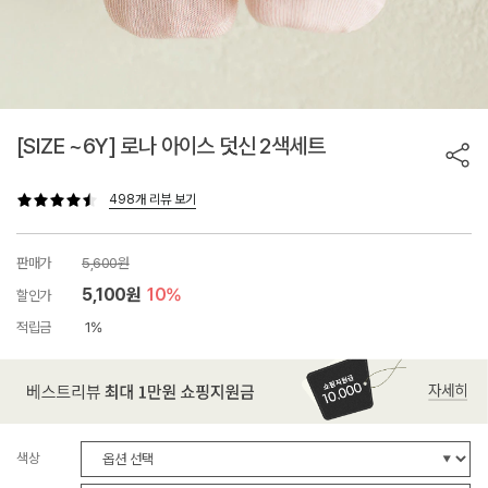
[SIZE ~6Y] 로나 아이스 덧신 2색세트
498개 리뷰 보기
판매가
5,600원
5,100원
10%
할인가
적립금
1%
색상