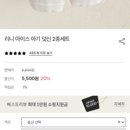
리니 아이스 아기 덧신 2종세트
486개 리뷰 보기
판매가
6,800원
5,500원
20%
할인가
적립금
1%
색상