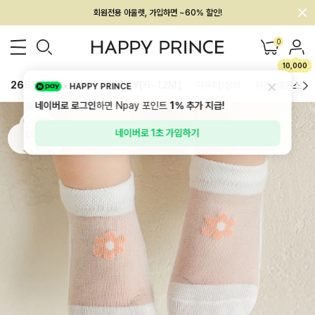
회원전용 아울렛, 가입하면 ~60% 할인!
멤버십 최대 28,000원 혜택
0
10,000
26SS 신상
BEST
BABY[6~12M]
아우터/상의
하의/레깅스
HAPPY PRINCE
네이버로 로그인
하면 Npay 포인트
1%
추가 지급!
네이버로 1초 가입하기