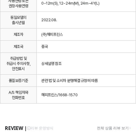
사용연령 또는
0~12m(S), 12~24m(M), 24m~4Y(L)
권장사용연령
동일모델의
2022.08.
출시년월
제조자
(주)해피프린스
제조국
중국
취급방법 및
취급시 주의사항,
상세설명 참조
안전표시
품질보증기준
관련 법 및 소비자 분쟁해결 규정에 따름
A/S 책임자와
해피프린스/1668-1570
전화번호