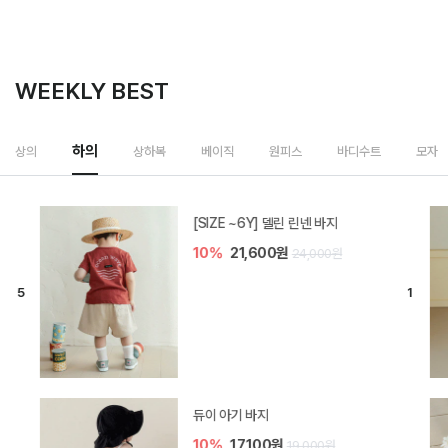
WEEKLY BEST
상하복
상의
하의
베이직
원피스
바디수트
모자
밀라 아기 셋업
20%
35,200원
44,000원
브렌 아기 블라우스 세트
10%
36,900원
41,000원