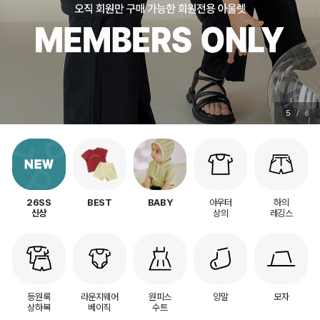
6
/
6
아우터
하의
26SS
BEST
BABY
상의
레깅스
신상
등원룩
라운지웨어
원피스
양말
모자
상하복
베이직
수트