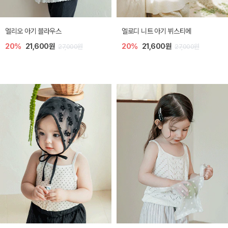
미렐 아기 라운지웨어
[SIZE ~6Y] 로미나 라운지 셋업
10%
28,800원
10%
26,100원
32,000원
29,000원