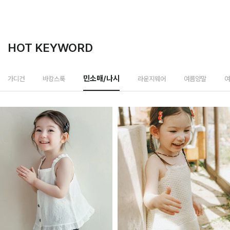
HOT KEYWORD
라운지웨어
가디건
바캉스룩
민소매/나시
여름양말
여