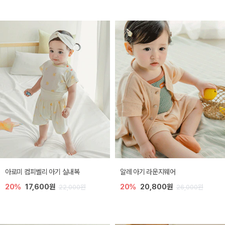
아로미 컴피벨리 아기 실내복
알레 아기 라운지웨어
20%
17,600원
20%
20,800원
22,000원
26,000원