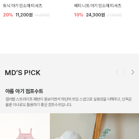
렌디 아기 라운지웨어
[SIZE ~6Y] 오뎃 라운지웨어
10%
18,900원
10%
20,700원
21,000원
23,000원
MD’S P!CK
아롬 아기 점프수트
컬러별 스트라이프 패턴이 돋보이면서 하단에 트임 스냅으로 실용성을 더해주고, 단독은
물론 이너로도 활용하기 좋은 점프수트입니다.