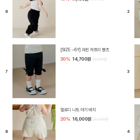
[SIZE ~6Y] 오뎃 라운지웨어
10%
20,700원
23,000원
[SIZE ~6Y] 블룸 플리츠 쓰리피스
셋업
10%
33,300원
37,000원