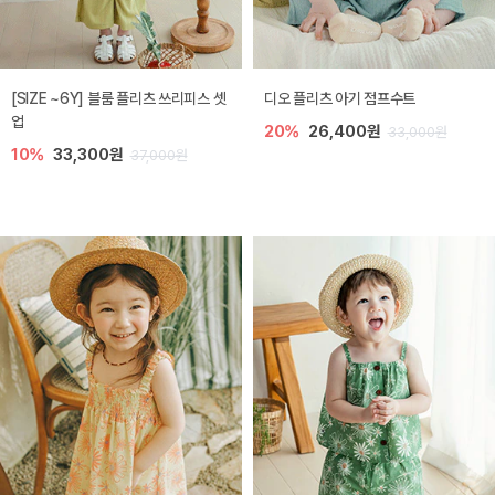
[SIZE ~6Y] 블룸 플리츠 쓰리피스 셋
디오 플리츠 아기 점프수트
업
20%
26,400원
33,000원
10%
33,300원
37,000원