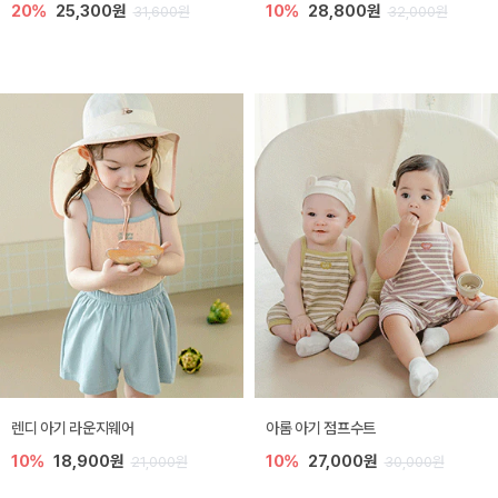
20%
25,300원
10%
28,800원
31,600원
32,000원
렌디 아기 라운지웨어
아롬 아기 점프수트
10%
18,900원
10%
27,000원
21,000원
30,000원