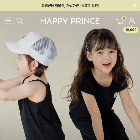
멤버십 최대 28,000원 혜택
0
10,000
26SS 신상
BEST
BABY[6~12M]
아우터/상의
하의/레깅스