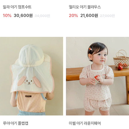
밀라 아기 점프수트
엘리오 아기 블라우스
10%
30,600원
20%
21,600원
34,000원
27,000원
루야 아기 플랩캡
미렐 아기 라운지웨어