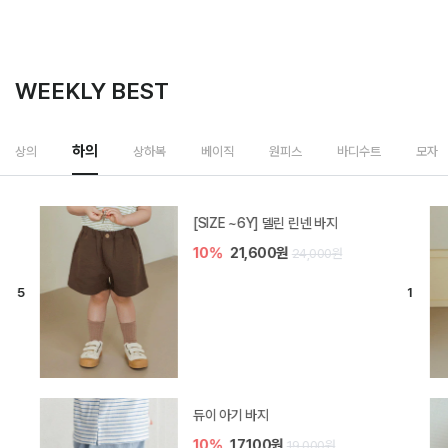
WEEKLY BEST
하의
상의
상하복
베이직
원피스
바디수트
모자
[SIZE ~6Y] 델린 린넨 바지
10%
21,600원
24,000원
듀이 아기 바지
10%
17,100원
19,000원