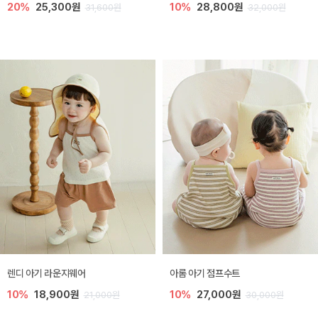
20%
25,300원
10%
28,800원
31,600원
32,000원
렌디 아기 라운지웨어
아롬 아기 점프수트
10%
18,900원
10%
27,000원
21,000원
30,000원