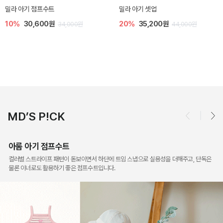
토닉 아기 민소매 티셔츠
베티 니트 아기 민소매 티셔츠
20%
11,200원
10%
24,300원
14,000원
27,000원
MD’S P!CK
아롬 아기 점프수트
컬러별 스트라이프 패턴이 돋보이면서 하단에 트임 스냅으로 실용성을 더해주고, 단독은
물론 이너로도 활용하기 좋은 점프수트입니다.