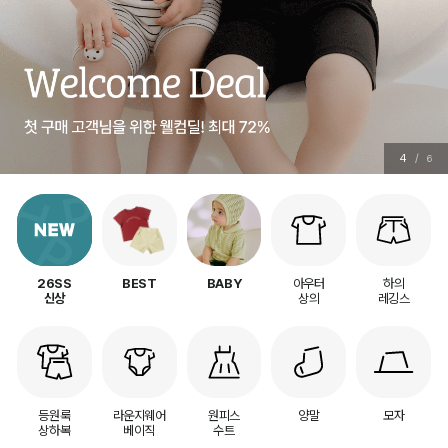
5
/
6
아우터
하의
26SS
BEST
BABY
상의
레깅스
신상
등원룩
라운지웨어
원피스
양말
모자
상하복
베이직
수트