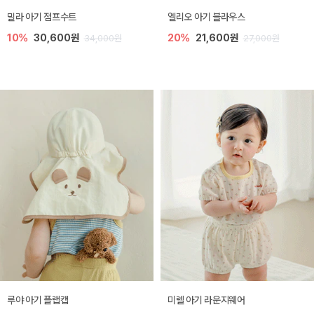
밀라 아기 점프수트
엘리오 아기 블라우스
10%
30,600원
20%
21,600원
34,000원
27,000원
루야 아기 플랩캡
미렐 아기 라운지웨어