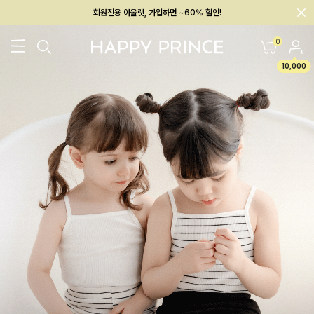
회원전용 아울렛, 가입하면 ~60% 할인!
멤버십 최대 28,000원 혜택
0
10,000
26SS 신상
BEST
BABY[6~12M]
아우터/상의
하의/레깅스