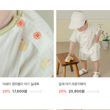
아로미 컴피벨리 아기 실내복
알레 아기 라운지웨어
20%
17,600원
20%
20,800원
22,000원
26,000원