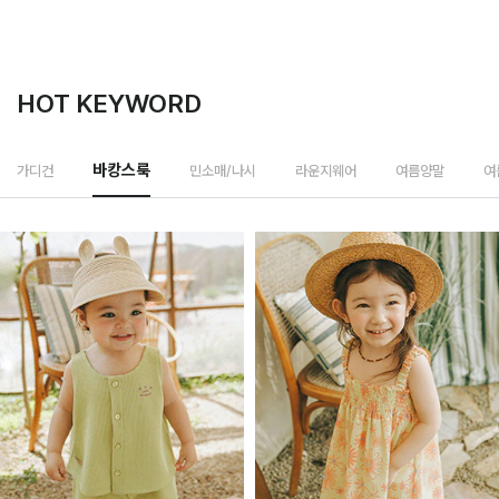
HOT KEYWORD
민소매/나시
가디건
바캉스룩
라운지웨어
여름양말
여