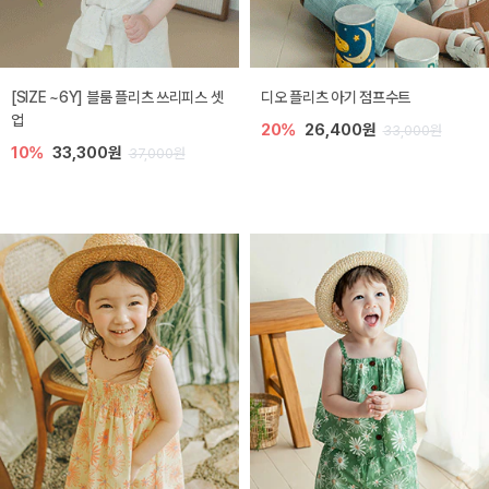
[SIZE ~6Y] 블룸 플리츠 쓰리피스 셋
디오 플리츠 아기 점프수트
업
20%
26,400원
33,000원
10%
33,300원
37,000원