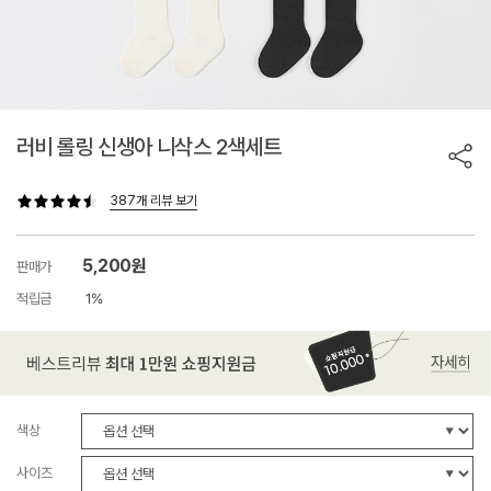
러비 롤링 신생아 니삭스 2색세트
387개 리뷰 보기
5,200원
판매가
적립금
1%
색상
사이즈