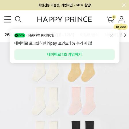
회원전용 아울렛, 가입하면 ~60% 할인!
멤버십 최대 28,000원 혜택
0
10,000
26SS 신상
BEST
BABY[6~12M]
아우터/상의
하의/레깅스
HAPPY PRINCE
네이버로 로그인
하면 Npay 포인트
1%
추가 지급!
네이버로 1초 가입하기