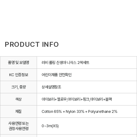
PRODUCT INFO
품명 및 모델명
러비 롤링 신생아 니삭스 2색세트
KC 인증정보
어린이제품 안전확인
크기, 중량
상세설명참조
색상
아이보리+옐로우,아이보리+핑크,아이보리+블랙
재질
Cotton 65% + Nylon 33% + Polyurethane 2%
사용연령 또는
0~3m(XS)
권장사용연령