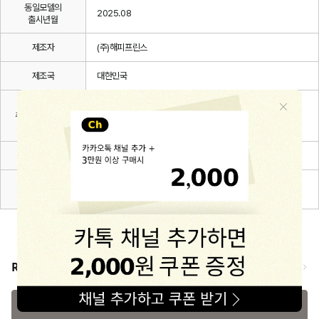
동일모델의
2025.08
출시년월
제조자
(주)해피프린스
제조국
대한민국
취급방법 및
취급시 주의사항,
상세설명 참조
안전표시
품질보증기준
관련 법 및 소비자 분쟁해결 규정에 따름
A/S 책임자와
해피프린스/1668-1570
전화번호