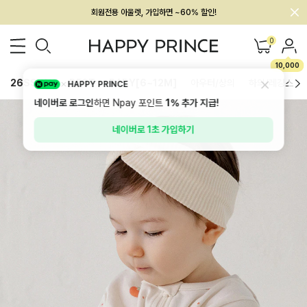
회원전용 아울렛, 가입하면 ~60% 할인!
멤버십 최대 28,000원 혜택
0
10,000
26SS 신상
BEST
BABY[6~12M]
아우터/상의
하의/레깅스
HAPPY PRINCE
네이버로 로그인
하면 Npay 포인트
1%
추가 지급!
네이버로 1초 가입하기