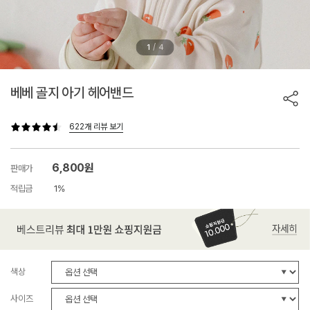
/
1
4
베베 골지 아기 헤어밴드
622개 리뷰 보기
6,800원
판매가
적립금
1%
색상
사이즈