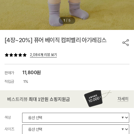
/
1
5
[4장~20%] 퓨어 베이직 컴피벨리 아기레깅스
2,084개 리뷰 보기
11,800원
판매가
적립금
1%
색상
사이즈