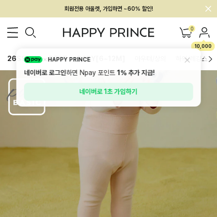
멤버십 최대 28,000원 혜택
0
10,000
26SS 신상
BEST
BABY[6~12M]
아우터/상의
하의/레깅스
HAPPY PRINCE
네이버로 로그인
하면 Npay 포인트
1%
추가 지급!
네이버로 1초 가입하기