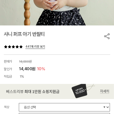
/
1
4
샤니 퍼프 아기 반팔티
441개 리뷰 보기
판매가
16,000원
14,400원
10%
할인가
적립금
1%
색상