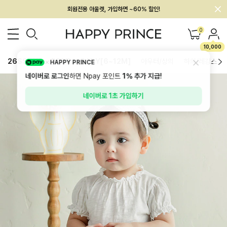
회원전용 아울렛, 가입하면 ~60% 할인!
멤버십 최대 28,000원 혜택
0
10,000
26SS 신상
BEST
BABY[6~12M]
아우터/상의
하의/레깅스
HAPPY PRINCE
네이버로 로그인
하면 Npay 포인트
1%
추가 지급!
네이버로 1초 가입하기