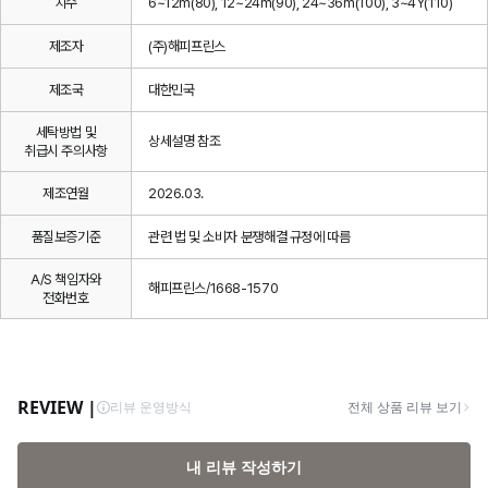
치수
6~12m(80), 12~24m(90), 24~36m(100), 3~4Y(110)
제조자
(주)해피프린스
제조국
대한민국
세탁방법 및
상세설명 참조
취급시 주의사항
제조연월
2026.03.
품질보증기준
관련 법 및 소비자 분쟁해결 규정에 따름
A/S 책임자와
해피프린스/1668-1570
전화번호