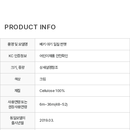
PRODUCT INFO
품명 및 모델명
베키 아기 밀짚 썬햇
KC 인증정보
어린이제품 안전확인
크기, 중량
상세설명참조
색상
크림
재질
Cellulose 100%
사용연령 또는
6m~36m(48~52)
권장사용연령
동일모델의
2019.03.
출시년월