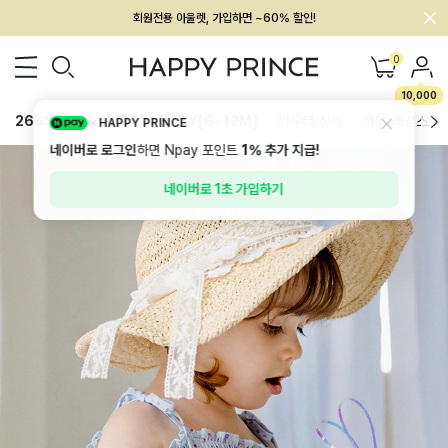
회원전용 아울렛, 가입하면 ~60% 할인!
멤버십 최대 28,000원 혜택
0
10,000
26SS 신상
BEST
BABY[6~12M]
아우터/상의
하의/레깅스
HAPPY PRINCE
네이버로 로그인
하면 Npay 포인트
1%
추가 지급!
네이버로 1초 가입하기