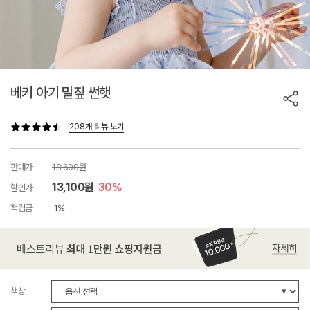
베키 아기 밀짚 썬햇
208개 리뷰 보기
판매가
18,600원
13,100원
30%
할인가
적립금
1%
색상