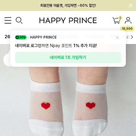
회원전용 아울렛, 가입하면 ~60% 할인!
멤버십 최대 28,000원 혜택
0
10,000
26SS 신상
BEST
BABY[6~12M]
아우터/상의
하의/레깅스
HAPPY PRINCE
네이버로 로그인
하면 Npay 포인트
1%
추가 지급!
네이버로 1초 가입하기