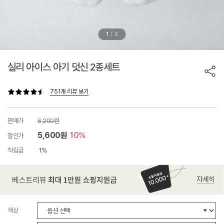
/
1
2
실리 아이스 아기 덧신 2종세트
751개 리뷰 보기
판매가
6,200원
5,600원
10%
할인가
적립금
1%
색상