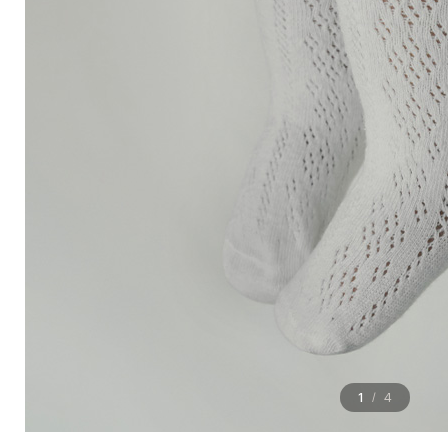
1
4
/