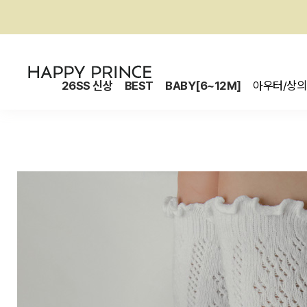
26SS 신상
BEST
BABY[6~12M]
아우터/상의