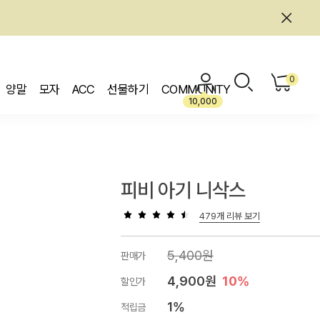
0
양말
모자
ACC
선물하기
COMMUNITY
10,000
피비 아기 니삭스
479개 리뷰 보기
5,400원
판매가
4,900원
10%
할인가
1%
적립금