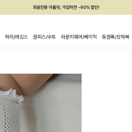
회원전용 아울렛, 가입하면 ~60% 할인!
멤버십 최대 28,000원 혜택
하의/레깅스
원피스/수트
라운지웨어/베이직
등원룩/상하복