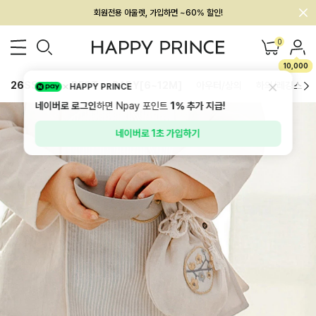
회원전용 아울렛, 가입하면 ~60% 할인!
멤버십 최대 28,000원 혜택
0
10,000
26SS 신상
BEST
BABY[6~12M]
아우터/상의
하의/레깅스
HAPPY PRINCE
네이버로 로그인
하면 Npay 포인트
1%
추가 지급!
네이버로 1초 가입하기