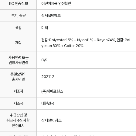
KC 인증정보
어린이제품 안전확인
크기, 중량
상세설명참조
색상
미색
겉감: Polyester15% + Nylon11% + Rayon74%, 안감: Pol
재질
yester80% + Cotton20%
사용연령 또는
O/S
권장사용연령
동일모델의
2021.12
출시년월
제조자
(주)해피프린스
제조국
대한민국
취급방법 및
취급시 주의사항,
상세설명 참조
안전표시