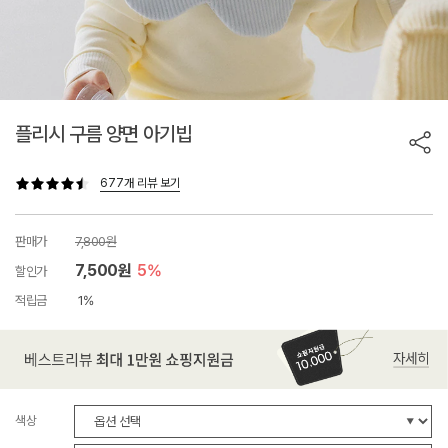
플리시 구름 양면 아기빕
677개 리뷰 보기
판매가
7,800원
7,500원
5%
할인가
적립금
1%
색상