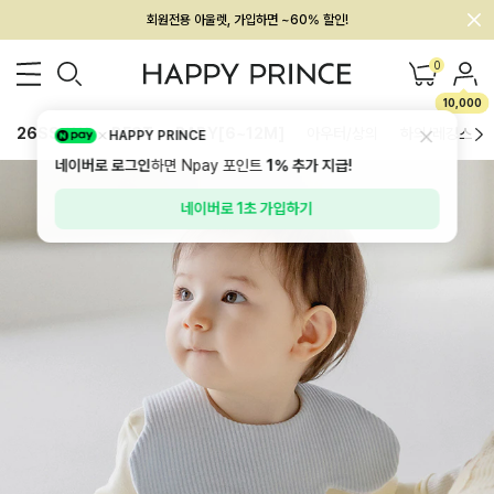
멤버십 최대 28,000원 혜택
0
10,000
26SS 신상
BEST
BABY[6~12M]
아우터/상의
하의/레깅스
HAPPY PRINCE
네이버로 로그인
하면 Npay 포인트
1%
추가 지급!
네이버로 1초 가입하기