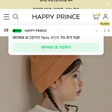
회원전용 아울렛, 가입하면 ~60% 할인!
멤버십 최대 28,000원 혜택
0
10,000
26SS 신상
BEST
BABY[6~12M]
아우터/상의
하의/레깅스
HAPPY PRINCE
네이버로 로그인
하면 Npay 포인트
1%
추가 지급!
네이버로 1초 가입하기