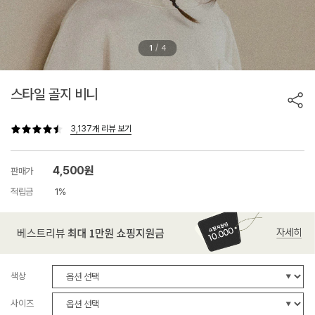
/
1
4
스타일 골지 비니
3,137개 리뷰 보기
4,500원
판매가
적립금
1%
색상
사이즈