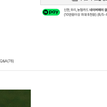
신한,우리,농협카드
네이버페이 결
(10만원이상 최대 8천원) (8/5~8
Q&A(78)