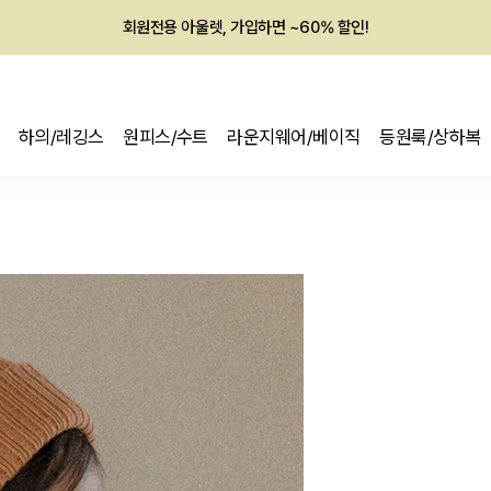
회원전용 아울렛, 가입하면 ~60% 할인!
멤버십 최대 28,000원 혜택
하의/레깅스
원피스/수트
라운지웨어/베이직
등원룩/상하복