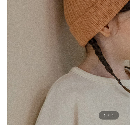
1
4
/