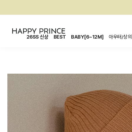
26SS 신상
BEST
BABY[6~12M]
아우터/상의