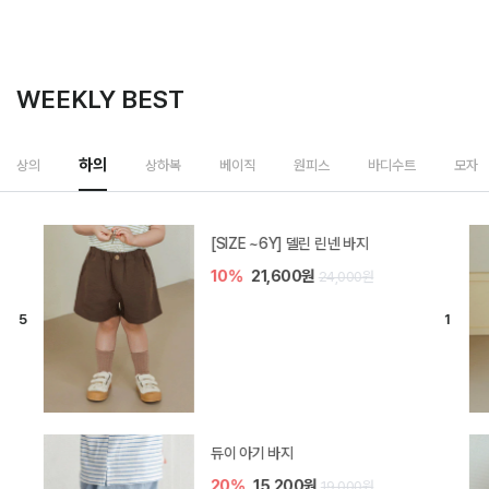
WEEKLY BEST
하의
상의
상하복
베이직
원피스
바디수트
모자
[SIZE ~6Y] 델린 린넨 바지
10%
21,600원
24,000원
듀이 아기 바지
20%
15,200원
19,000원