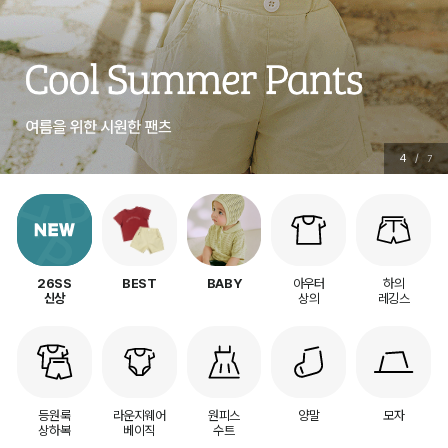
5
/
7
아우터
하의
26SS
BEST
BABY
상의
레깅스
신상
등원룩
라운지웨어
원피스
양말
모자
상하복
베이직
수트