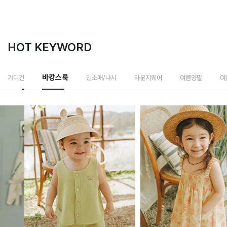
HOT KEYWORD
바캉스룩
가디건
민소매/나시
라운지웨어
여름양말
여