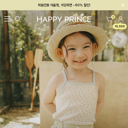
회원전용 아울렛, 가입하면 ~60% 할인!
멤버십 최대 28,000원 혜택
0
10,000
26SS 신상
BEST
BABY[6~12M]
아우터/상의
하의/레깅스