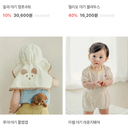
밀라 아기 점프수트
엘리오 아기 블라우스
10%
30,600원
40%
16,200원
34,000원
27,000원
루야 아기 플랩캡
미렐 아기 라운지웨어