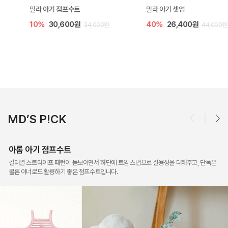
밀라 아기 점프수트
밀라 아기 셋업
10%
30,600원
40%
26,400원
34,000원
44,000원
MD’S P!CK
아롬 아기 점프수트
컬러별 스트라이프 패턴이 돋보이면서 하단에 트임 스냅으로 실용성을 더해주고, 단독은
물론 이너로도 활용하기 좋은 점프수트입니다.