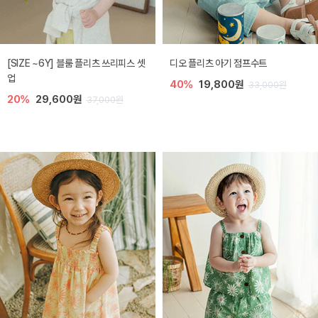
[SIZE ~6Y] 블룸 플리츠 쓰리피스 셋
디오 플리츠 아기 점프수트
업
40%
19,800원
33,000원
20%
29,600원
37,000원