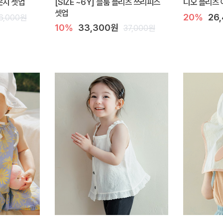
라운지 셋업
[SIZE ~6Y] 블룸 플리츠 쓰리피스
디오 플리츠 
셋업
20%
26
6,000원
10%
33,300원
37,000원