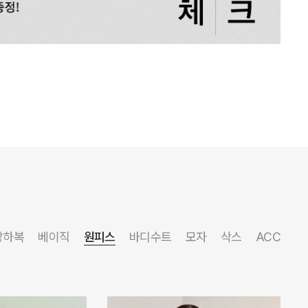
상하복
베이직
원피스
바디수트
모자
삭스
ACC