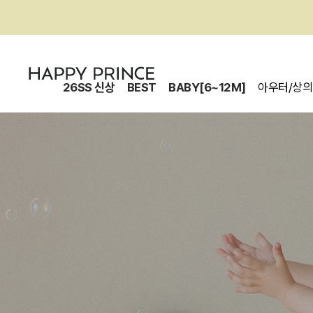
26SS 신상
BEST
BABY[6~12M]
아우터/상의