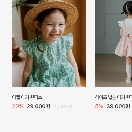
네로 바디수트
해피 베베 요루 썸머
10%
32,400원
10%
26,100원
36,000원