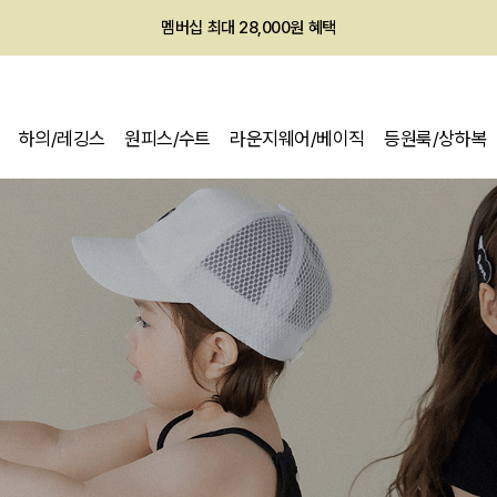
멤버십 최대 28,000원 혜택
하의/레깅스
원피스/수트
라운지웨어/베이직
등원룩/상하복