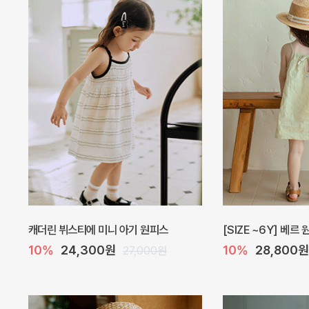
오드 바디수트
해피 베베 요루 썸머
10%
27,900원
10%
28,800원
31,000원