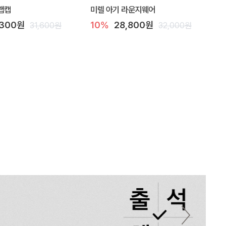
랩캡
미렐 아기 라운지웨어
,300원
10%
28,800원
31,600원
32,000원