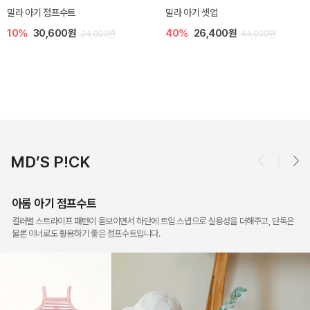
토닉 아기 민소매 티셔츠
베티 니트 아기 민소매 티셔츠
20%
11,200원
10%
24,300원
14,000원
27,000원
MD’S P!CK
아롬 아기 점프수트
컬러별 스트라이프 패턴이 돋보이면서 하단에 트임 스냅으로 실용성을 더해주고, 단독은
물론 이너로도 활용하기 좋은 점프수트입니다.