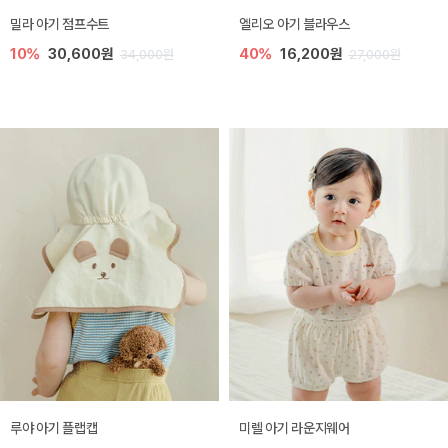
밀라 아기 점프수트
엘리오 아기 블라우스
10%
30,600원
40%
16,200원
34,000원
27,000원
루야 아기 플랩캡
미렐 아기 라운지웨어