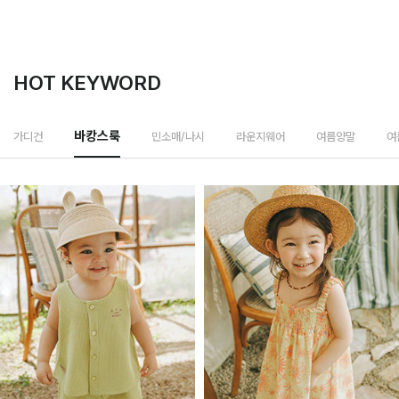
HOT KEYWORD
민소매/나시
가디건
바캉스룩
라운지웨어
여름양말
여