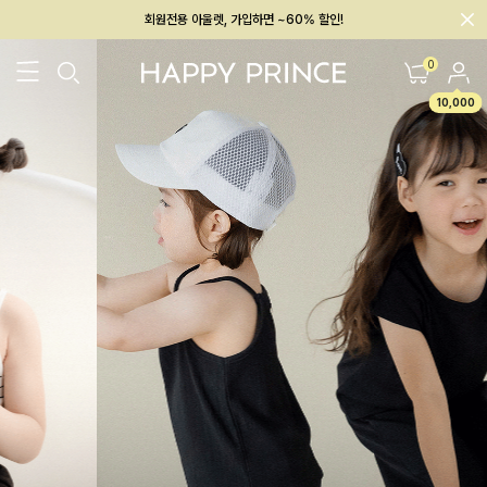
회원전용 아울렛, 가입하면 ~60% 할인!
멤버십 최대 28,000원 혜택
0
10,000
26SS 신상
BEST
BABY[6~12M]
아우터/상의
하의/레깅스