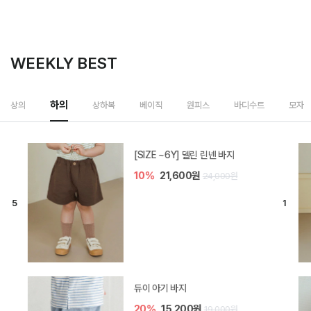
WEEKLY BEST
하의
상의
상하복
베이직
원피스
바디수트
모자
[SIZE ~6Y] 델린 린넨 바지
10%
21,600원
24,000원
듀이 아기 바지
20%
15,200원
19,000원