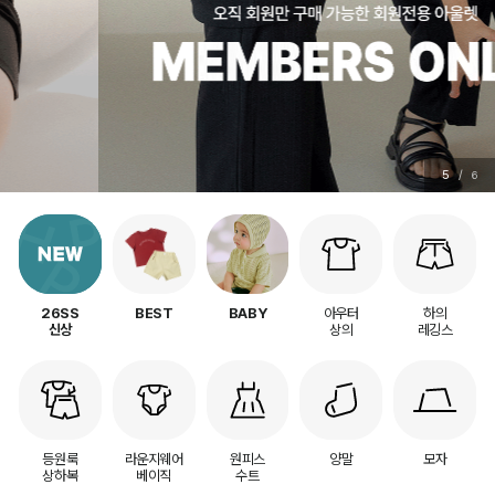
5
/
6
아우터
하의
26SS
BEST
BABY
상의
레깅스
신상
등원룩
라운지웨어
원피스
양말
모자
상하복
베이직
수트