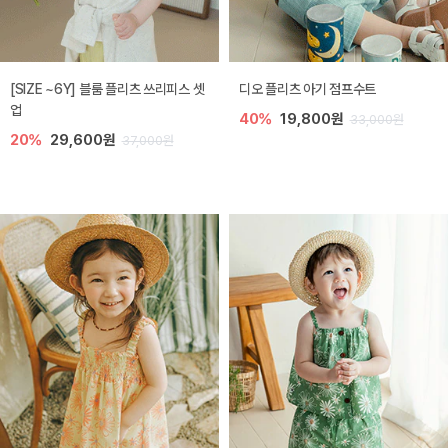
[SIZE ~6Y] 블룸 플리츠 쓰리피스 셋
디오 플리츠 아기 점프수트
업
40%
19,800원
33,000원
20%
29,600원
37,000원