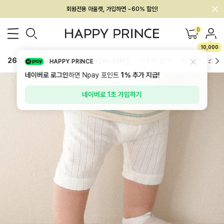
멤버십 최대 28,000원 혜택
0
10,000
26SS 신상
BEST
BABY[6~12M]
아우터/상의
하의/레깅스
HAPPY PRINCE
네이버로 로그인
하면 Npay 포인트
1%
추가 지급!
네이버로 1초 가입하기