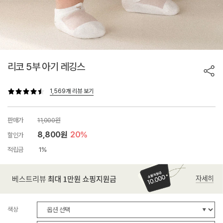
리코 5부 아기 레깅스
1,569개 리뷰 보기
판매가
11,000원
8,800원
20%
할인가
적립금
1%
색상