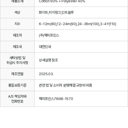
제품소재
Cotton 60% + Polyester 40%
색상
화이트,피치핑크,민트블루
치수
6~12m(80),12~24m(90),24~36m(100),3~4Y(110)
제조자
(주)해피프린스
제조국
대한민국
세탁방법 및
상세설명 참조
취급시 주의사항
제조연월
2025.03.
품질보증기준
관련 법 및 소비자 분쟁해결 규정에 따름
A/S 책임자와
해피프린스/1668-1570
전화번호