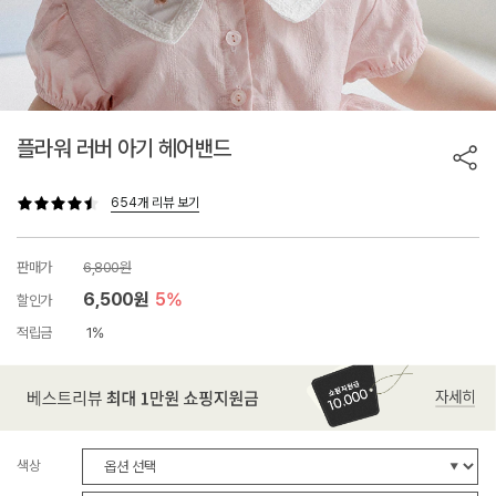
플라워 러버 아기 헤어밴드
654개 리뷰 보기
판매가
6,800원
6,500원
5%
할인가
적립금
1%
색상