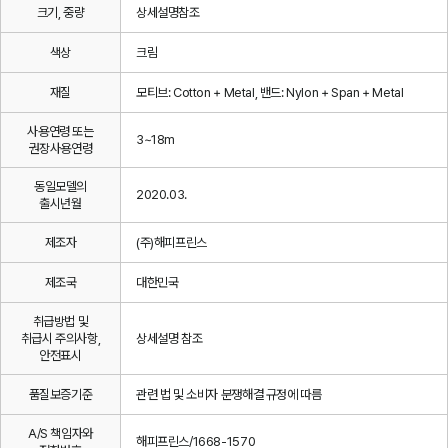
크기, 중량
상세설명참조
색상
크림
재질
모티브: Cotton + Metal, 밴드: Nylon + Span + Metal
사용연령 또는
3~18m
권장사용연령
동일모델의
2020.03.
출시년월
제조자
(주)해피프린스
제조국
대한민국
취급방법 및
취급시 주의사항,
상세설명 참조
안전표시
품질보증기준
관련 법 및 소비자 분쟁해결 규정에 따름
A/S 책임자와
해피프린스/1668-1570