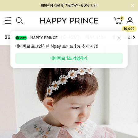
회원전용 아울렛, 가입하면 ~60% 할인!
멤버십 최대 28,000원 혜택
0
10,000
26SS 신상
BEST
BABY[6~12M]
아우터/상의
하의/레깅스
HAPPY PRINCE
네이버로 로그인
하면 Npay 포인트
1%
추가 지급!
네이버로 1초 가입하기