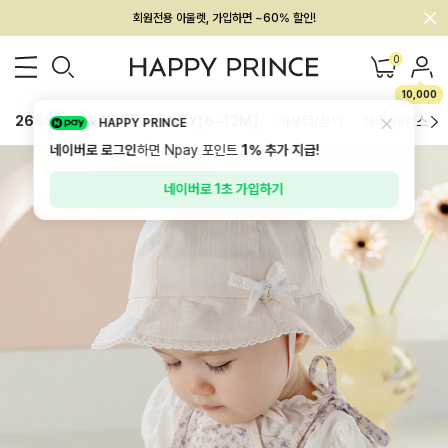
회원전용 아울렛, 가입하면 ~60% 할인!
멤버십 최대 28,000원 혜택
0
10,000
26SS 신상
BEST
BABY[6~12M]
아우터/상의
하의/레깅스
HAPPY PRINCE
네이버로 로그인
하면 Npay 포인트
1%
추가 지급!
네이버로 1초 가입하기