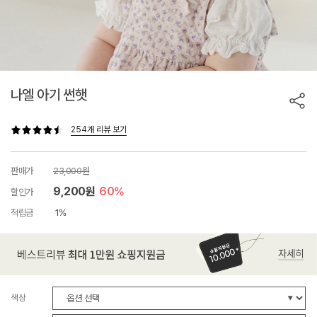
나엘 아기 썬햇
254개 리뷰 보기
판매가
23,000원
9,200원
60%
할인가
적립금
1%
색상