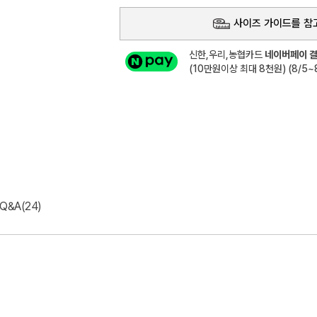
사이즈 가이드를 참
신한,우리,농협카드
네이버페이 결
(10만원이상 최대 8천원) (8/5~8
Q&A(24)