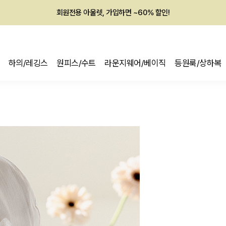
회원전용 아울렛, 가입하면 ~60% 할인!
멤버십 최대 28,000원 혜택
하의/레깅스
원피스/수트
라운지웨어/베이직
등원룩/상하복