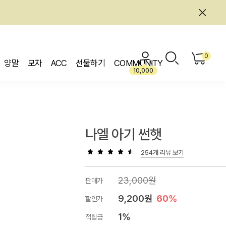
0
양말
모자
ACC
선물하기
COMMUNITY
10,000
나엘 아기 썬햇
254개 리뷰 보기
23,000원
판매가
9,200원
60%
할인가
1%
적립금