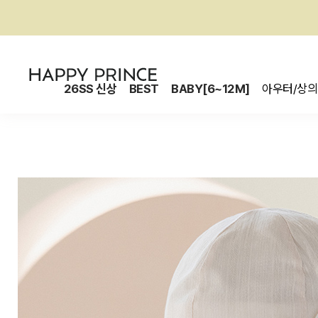
26SS 신상
BEST
BABY[6~12M]
아우터/상의