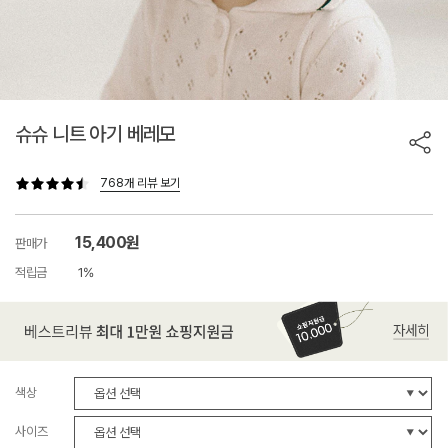
슈슈 니트 아기 베레모
768개 리뷰 보기
15,400원
판매가
적립금
1%
색상
사이즈