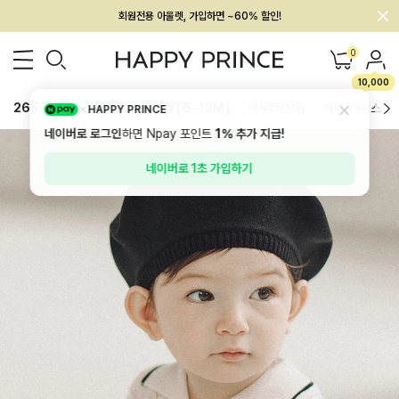
회원전용 아울렛, 가입하면 ~60% 할인!
멤버십 최대 28,000원 혜택
0
10,000
26SS 신상
BEST
BABY[6~12M]
아우터/상의
하의/레깅스
HAPPY PRINCE
네이버로 로그인
하면 Npay 포인트
1%
추가 지급!
네이버로 1초 가입하기