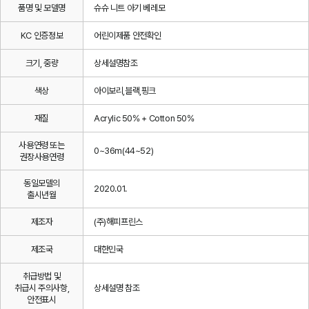
품명 및 모델명
슈슈 니트 아기 베레모
KC 인증정보
어린이제품 안전확인
크기, 중량
상세설명참조
색상
아이보리,블랙,핑크
재질
Acrylic 50% + Cotton 50%
사용연령 또는
0~36m(44~52)
권장사용연령
동일모델의
2020.01.
출시년월
제조자
(주)해피프린스
제조국
대한민국
취급방법 및
취급시 주의사항,
상세설명 참조
안전표시