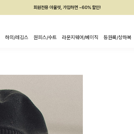
회원전용 아울렛, 가입하면 ~60% 할인!
멤버십 최대 28,000원 혜택
하의/레깅스
원피스/수트
라운지웨어/베이직
등원룩/상하복