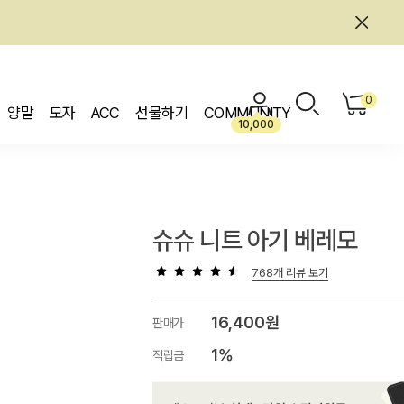
0
양말
모자
ACC
선물하기
COMMUNITY
10,000
슈슈 니트 아기 베레모
768개 리뷰 보기
16,400원
판매가
1%
적립금