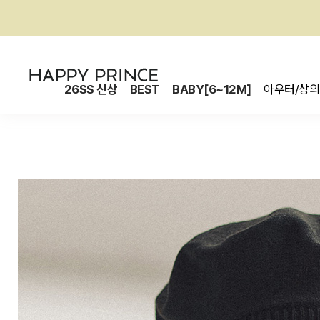
26SS 신상
BEST
BABY[6~12M]
아우터/상의