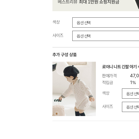
색상
사이즈
추가 구성 상품
로이니 니트 긴팔 아기
판매가격
47,
적립금
1%
색상
사이즈