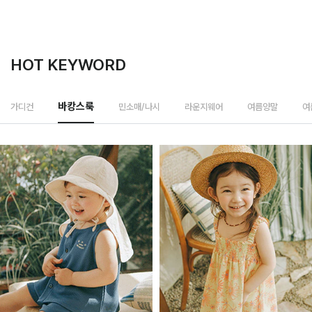
HOT KEYWORD
민소매/나시
가디건
바캉스룩
라운지웨어
여름양말
여