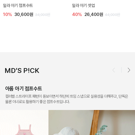
토닉 아기 민소매 티셔츠
베티 니트 아기 민소매 티셔츠
20%
11,200원
10%
24,300원
14,000원
27,000원
MD’S P!CK
아롬 아기 점프수트
컬러별 스트라이프 패턴이 돋보이면서 하단에 트임 스냅으로 실용성을 더해주고, 단독은
물론 이너로도 활용하기 좋은 점프수트입니다.