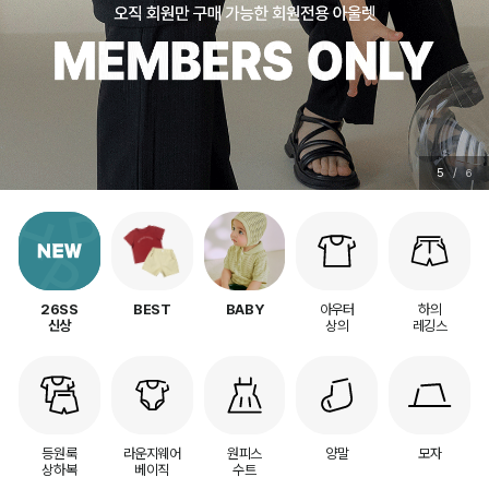
5
/
6
아우터
하의
26SS
BEST
BABY
상의
레깅스
신상
등원룩
라운지웨어
원피스
양말
모자
상하복
베이직
수트