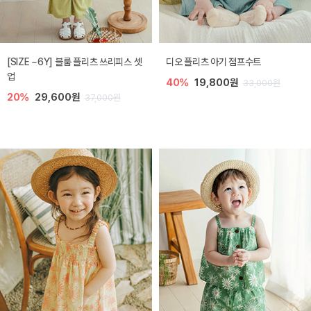
[SIZE ~6Y] 블룸 플리츠 쓰리피스 셋
디오 플리츠 아기 점프수트
업
40%
19,800원
33,000원
20%
29,600원
37,000원