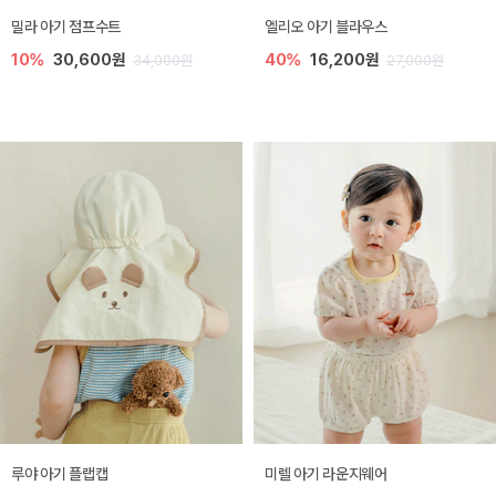
밀라 아기 점프수트
엘리오 아기 블라우스
10%
30,600원
40%
16,200원
34,000원
27,000원
루야 아기 플랩캡
미렐 아기 라운지웨어