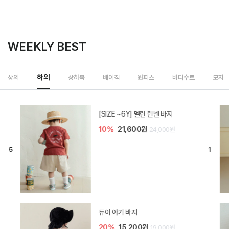
WEEKLY BEST
하의
상의
상하복
베이직
원피스
바디수트
모자
[SIZE ~6Y] 델린 린넨 바지
10%
21,600원
24,000원
듀이 아기 바지
20%
15,200원
19,000원