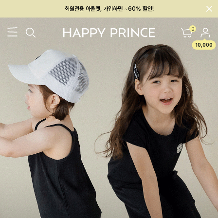
회원전용 아울렛, 가입하면 ~60% 할인!
멤버십 최대 28,000원 혜택
0
10,000
26SS 신상
BEST
BABY[6~12M]
아우터/상의
하의/레깅스