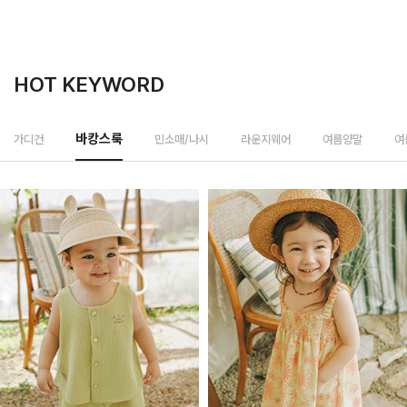
HOT KEYWORD
민소매/나시
가디건
바캉스룩
라운지웨어
여름양말
여