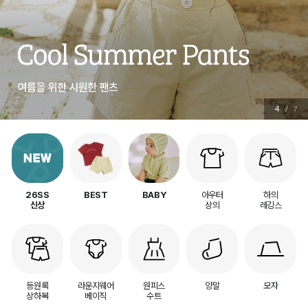
5
/
7
아우터
하의
26SS
BEST
BABY
상의
레깅스
신상
등원룩
라운지웨어
원피스
양말
모자
상하복
베이직
수트