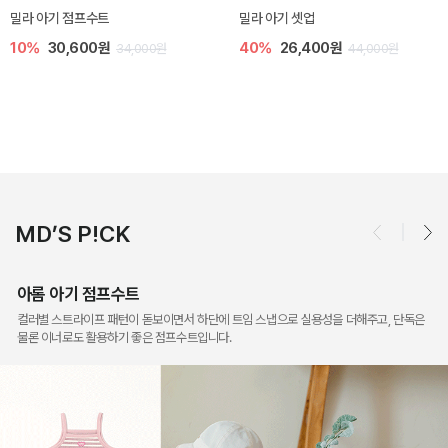
토닉 아기 민소매 티셔츠
베티 니트 아기 민소매 티셔츠
20%
11,200원
10%
24,300원
14,000원
27,000원
MD’S P!CK
아롬 아기 점프수트
컬러별 스트라이프 패턴이 돋보이면서 하단에 트임 스냅으로 실용성을 더해주고, 단독은
물론 이너로도 활용하기 좋은 점프수트입니다.