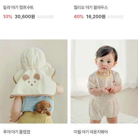
밀라 아기 점프수트
엘리오 아기 블라우스
10%
30,600원
40%
16,200원
34,000원
27,000원
루야 아기 플랩캡
미렐 아기 라운지웨어