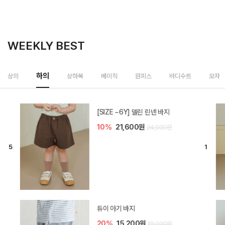
WEEKLY BEST
하의
상의
상하복
베이직
원피스
바디수트
모자
[SIZE ~6Y] 델린 린넨 바지
10%
21,600원
24,000원
듀이 아기 바지
20%
15,200원
19,000원