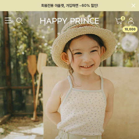
회원전용 아울렛, 가입하면 ~60% 할인!
멤버십 최대 28,000원 혜택
0
10,000
26SS 신상
BEST
BABY[6~12M]
아우터/상의
하의/레깅스