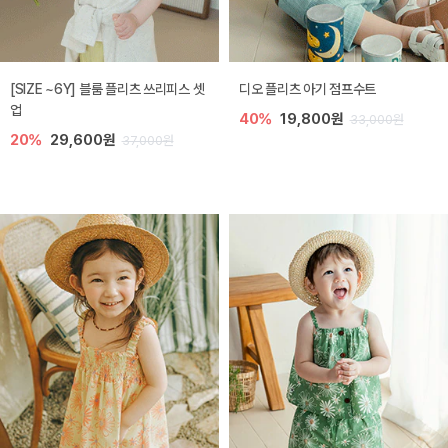
[SIZE ~6Y] 블룸 플리츠 쓰리피스 셋
디오 플리츠 아기 점프수트
업
40%
19,800원
33,000원
20%
29,600원
37,000원