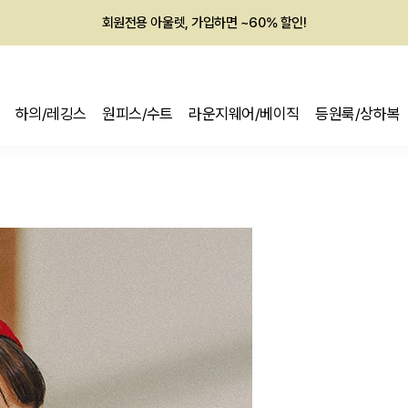
회원전용 아울렛, 가입하면 ~60% 할인!
멤버십 최대 28,000원 혜택
하의/레깅스
원피스/수트
라운지웨어/베이직
등원룩/상하복