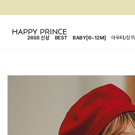
26SS 신상
BEST
BABY[6~12M]
아우터/상의