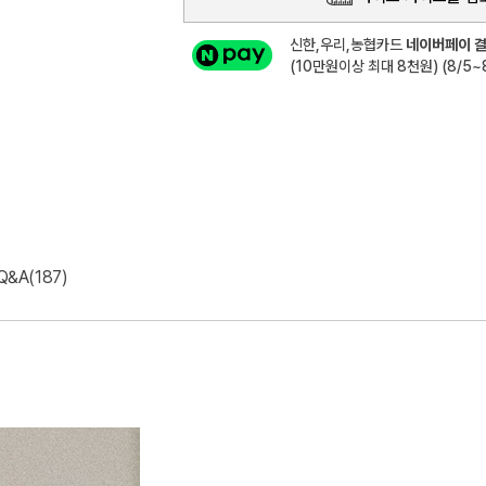
신한,우리,농협카드
네이버페이 결
(10만원이상 최대 8천원) (8/5~8
Q&A(187)