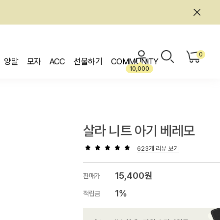
0
양말
모자
ACC
선물하기
COMMUNITY
10,000
살라 니트 아기 베레모
623개 리뷰 보기
15,400원
판매가
1%
적립금