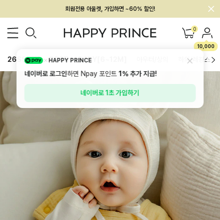
회원전용 아울렛, 가입하면 ~60% 할인!
멤버십 최대 28,000원 혜택
0
10,000
26SS 신상
BEST
BABY[6~12M]
아우터/상의
하의/레깅스
HAPPY PRINCE
네이버로 로그인
하면 Npay 포인트
1%
추가 지급!
네이버로 1초 가입하기