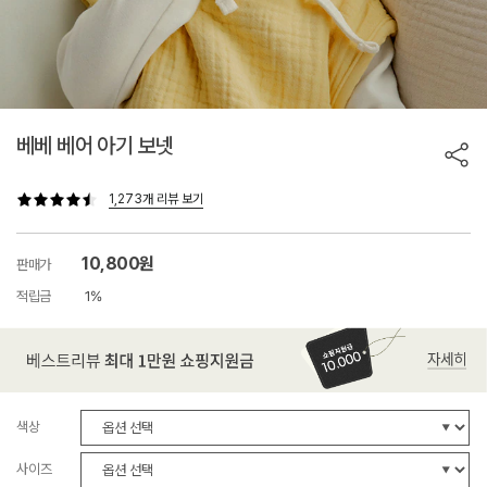
베베 베어 아기 보넷
1,273개 리뷰 보기
10,800원
판매가
적립금
1%
색상
사이즈