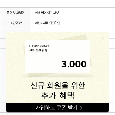
품명 및 모델명
베베 베어 아기 보넷
KC 인증정보
어린이제품 안전확인
크기, 중량
상세설명참조
색상
브라운,크림,크리미옐로우,블랙
Polyester 63% + Rayon 17%+ Cotton 16% + polyuret
재질
hane 4%
사용연령 또는
0~3m(44),3~6m(46),6~12m(48)
권장사용연령
동일모델의
2025.08
출시년월
제조자
(주)해피프린스
제조국
대한민국