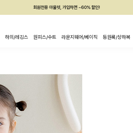
회원전용 아울렛, 가입하면 ~60% 할인!
멤버십 최대 28,000원 혜택
하의/레깅스
원피스/수트
라운지웨어/베이직
등원룩/상하복