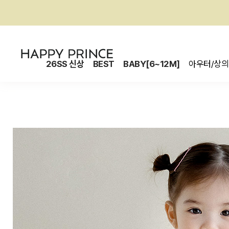
26SS 신상
BEST
BABY[6~12M]
아우터/상의