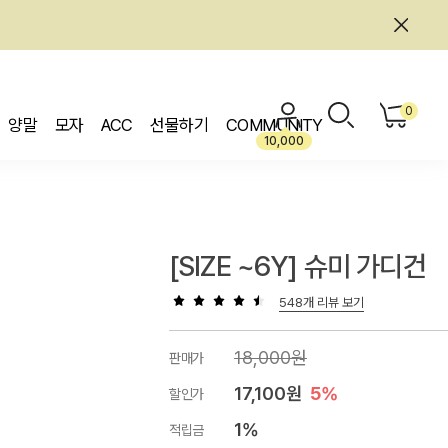
0
양말
모자
ACC
선물하기
COMMUNITY
10,000
[SIZE ~6Y] 슈미 가디건
548개 리뷰 보기
18,000원
판매가
17,100원
5%
할인가
1%
적립금