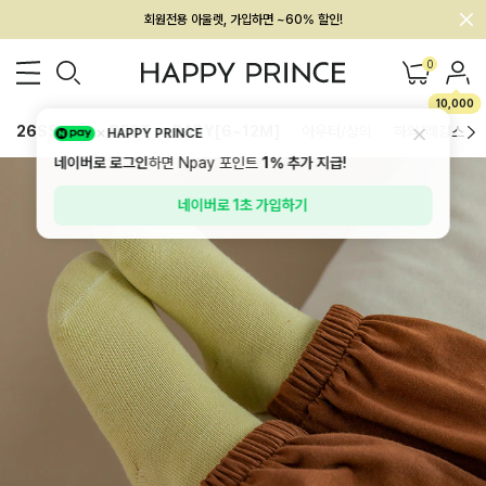
멤버십 최대 28,000원 혜택
0
10,000
26SS 신상
BEST
BABY[6~12M]
아우터/상의
하의/레깅스
HAPPY PRINCE
네이버로 로그인
하면 Npay 포인트
1%
추가 지급!
네이버로 1초 가입하기