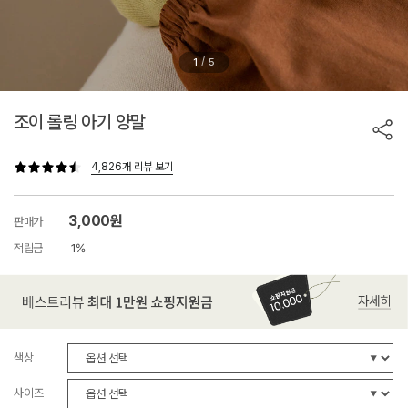
/
1
5
조이 롤링 아기 양말
4,826개 리뷰 보기
3,000원
판매가
적립금
1%
색상
사이즈