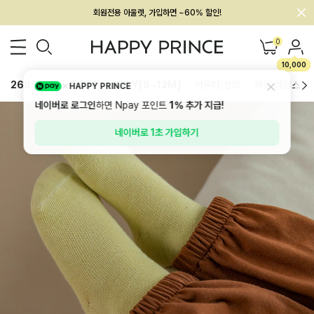
회원전용 아울렛, 가입하면 ~60% 할인!
멤버십 최대 28,000원 혜택
0
10,000
26SS 신상
BEST
BABY[6~12M]
아우터/상의
하의/레깅스
HAPPY PRINCE
네이버로 로그인
하면 Npay 포인트
1%
추가 지급!
네이버로 1초 가입하기