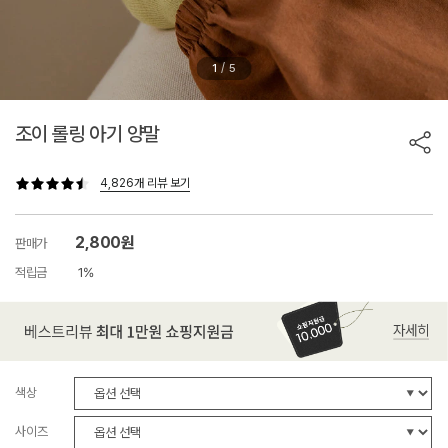
/
1
5
조이 롤링 아기 양말
4,826개 리뷰 보기
2,800원
판매가
적립금
1%
색상
사이즈