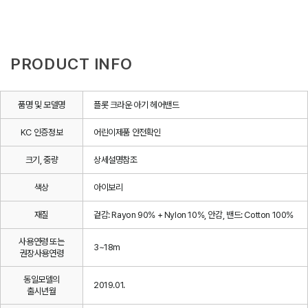
PRODUCT INFO
품명 및 모델명
플롯 크라운 아기 헤어밴드
KC 인증정보
어린이제품 안전확인
크기, 중량
상세설명참조
색상
아이보리
재질
겉감: Rayon 90% + Nylon 10%, 안감, 밴드: Cotton 100%
사용연령 또는
3~18m
권장사용연령
동일모델의
2019.01.
출시년월