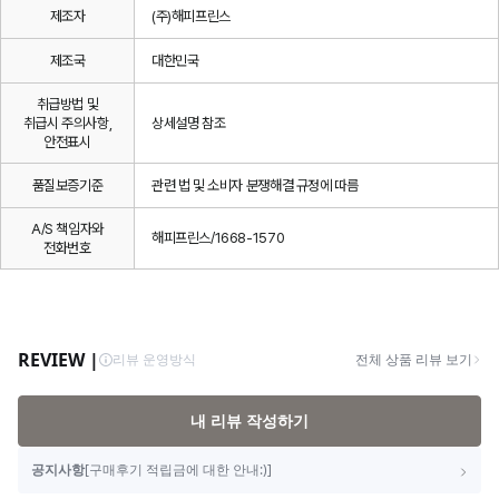
제조자
(주)해피프린스
제조국
대한민국
취급방법 및
취급시 주의사항,
상세설명 참조
안전표시
품질보증기준
관련 법 및 소비자 분쟁해결 규정에 따름
A/S 책임자와
해피프린스/1668-1570
전화번호