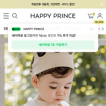
회원전용 아울렛, 가입하면 ~60% 할인!
멤버십 최대 28,000원 혜택
0
10,000
26SS 신상
BEST
BABY[6~12M]
아우터/상의
하의/레깅스
HAPPY PRINCE
네이버로 로그인
하면 Npay 포인트
1%
추가 지급!
네이버로 1초 가입하기