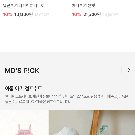
[SIZE ~6Y] 슈미 가디건
[SIZE ~6Y] 마인 니트 가디건
5%
17,100원
10%
26,100원
18,000원
29,000원
MD’S P!CK
아롬 아기 점프수트
컬러별 스트라이프 패턴이 돋보이면서 하단에 트임 스냅으로 실용성을 더해주고, 단독은
물론 이너로도 활용하기 좋은 점프수트입니다.