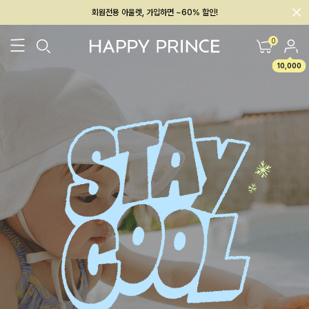
회원전용 아울렛, 가입하면 ~60% 할인!
멤버십 최대 28,000원 혜택
0
10,000
26SS 신상
BEST
BABY[6~12M]
아우터/상의
하의/레깅스