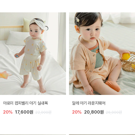
아로미 컴피벨리 아기 실내복
알레 아기 라운지웨어
20%
17,600원
20%
20,800원
22,000원
26,000원