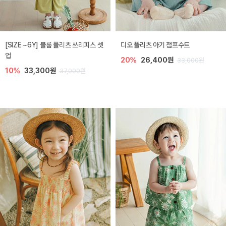
[SIZE ~6Y] 블룸 플리츠 쓰리피스 셋
디오 플리츠 아기 점프수트
업
20%
26,400원
33,000원
10%
33,300원
37,000원