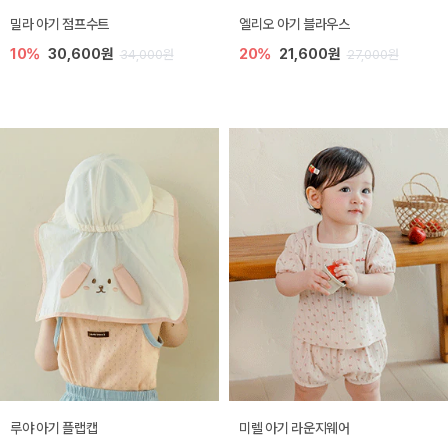
밀라 아기 점프수트
엘리오 아기 블라우스
10%
30,600원
20%
21,600원
34,000원
27,000원
루야 아기 플랩캡
미렐 아기 라운지웨어