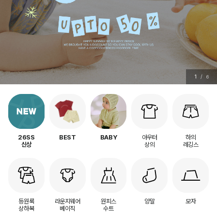
1
/
6
아우터
하의
26SS
BEST
BABY
상의
레깅스
신상
등원룩
라운지웨어
원피스
양말
모자
상하복
베이직
수트