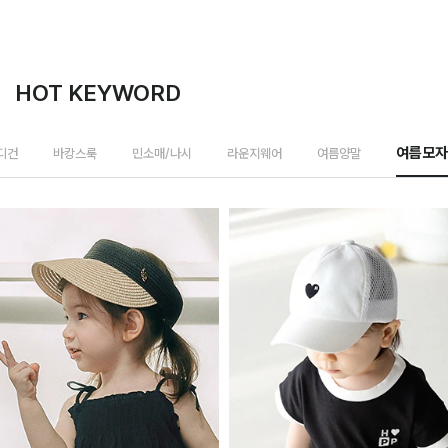
HOT KEYWORD
가디건
바캉스룩
민소매/나시
라운지웨어
여름양말
여