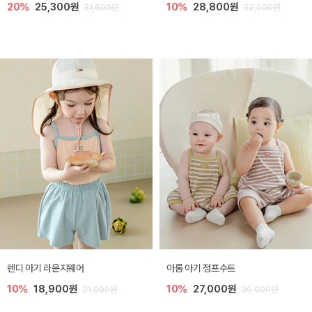
20%
25,300원
10%
28,800원
31,600원
32,000원
렌디 아기 라운지웨어
아롬 아기 점프수트
10%
18,900원
10%
27,000원
21,000원
30,000원