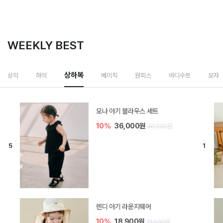
WEEKLY BEST
상하복
상의
하의
베이직
원피스
바디수트
모자
모나 아기 블라우스 세트
10%
36,000원
40,000원
렌디 아기 라운지웨어
10%
18,900원
21,000원