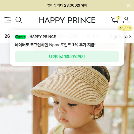
회원전용 아울렛, 가입하면 ~60% 할인!
멤버십 최대 28,000원 혜택
0
10,000
26SS 신상
BEST
BABY[6~12M]
아우터/상의
하의/레깅스
HAPPY PRINCE
네이버로 로그인
하면 Npay 포인트
1%
추가 지급!
네이버로 1초 가입하기