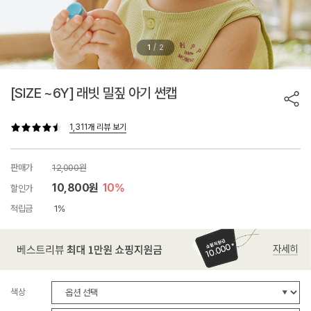
/
1
2
[SIZE ~6Y] 래빗 밀짚 아기 썬캡
1,311개 리뷰 보기
판매가
12,000원
10,800원
10%
할인가
적립금
1%
색상