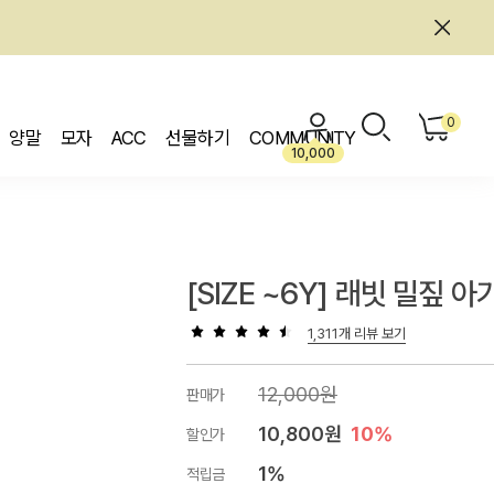
0
양말
모자
ACC
선물하기
COMMUNITY
10,000
[SIZE ~6Y] 래빗 밀짚 아
1,311개 리뷰 보기
12,000원
판매가
10,800원
10%
할인가
1%
적립금