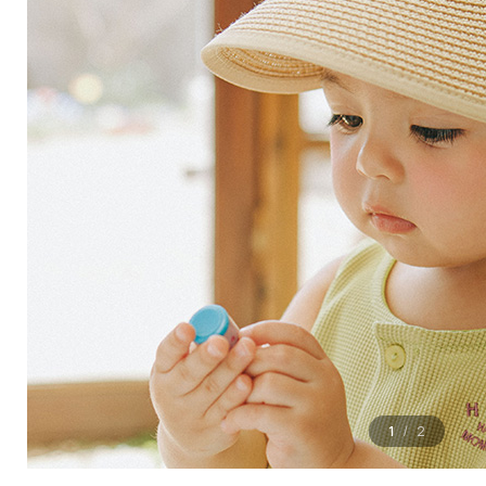
1
2
/