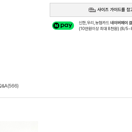
사이즈 가이드를 참
신한,우리,농협카드
네이버페이 결
(10만원이상 최대 8천원) (8/5~8
Q&A(566)