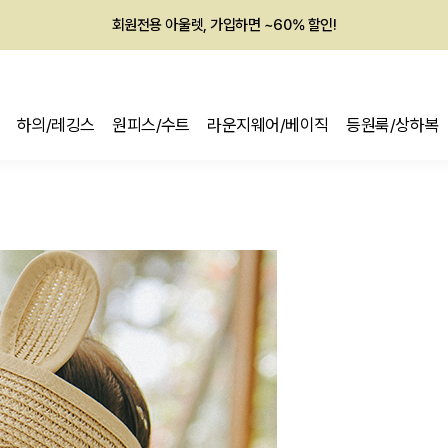
회원전용 아울렛, 가입하면 ~60% 할인!
멤버십 최대 28,000원 혜택
하의/레깅스
원피스/수트
라운지웨어/베이직
등원룩/상하복