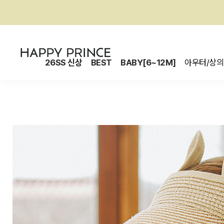
26SS 신상
BEST
BABY[6~12M]
아우터/상의