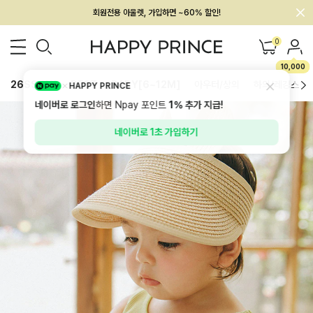
회원전용 아울렛, 가입하면 ~60% 할인!
멤버십 최대 28,000원 혜택
0
10,000
26SS 신상
BEST
BABY[6~12M]
아우터/상의
하의/레깅스
HAPPY PRINCE
네이버로 로그인
하면 Npay 포인트
1%
추가 지급!
네이버로 1초 가입하기