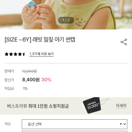
/
1
2
[SIZE ~6Y] 래빗 밀짚 아기 썬캡
1,311개 리뷰 보기
판매가
12,000원
8,400원
30%
할인가
적립금
1%
색상