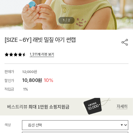
/
1
2
[SIZE ~6Y] 래빗 밀짚 아기 썬캡
1,311개 리뷰 보기
판매가
12,000원
10,800원
10%
할인가
적립금
1%
색상