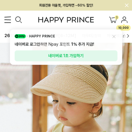
회원전용 아울렛, 가입하면 ~60% 할인!
멤버십 최대 28,000원 혜택
0
10,000
26SS 신상
BEST
BABY[6~12M]
아우터/상의
하의/레깅스
HAPPY PRINCE
네이버로 로그인
하면 Npay 포인트
1%
추가 지급!
네이버로 1초 가입하기