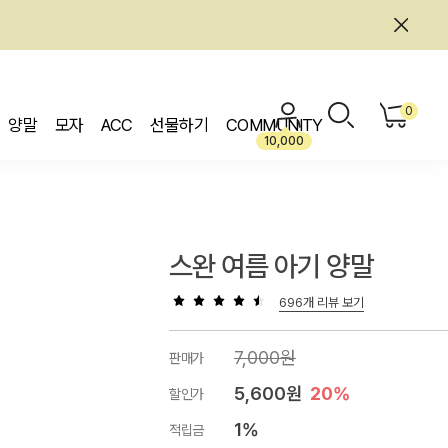
0
양말
모자
ACC
선물하기
COMMUNITY
10,000
스완 여름 아기 양말
696개 리뷰 보기
7,000원
판매가
5,600원
20%
할인가
1%
적립금