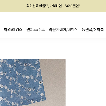
멤버십 최대 28,000원 혜택
하의/레깅스
원피스/수트
라운지웨어/베이직
등원룩/상하복