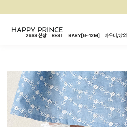
26SS 신상
BEST
BABY[6~12M]
아우터/상의